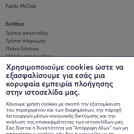
Public MyClub
Βοήθεια
Τρόποι αποστολής
Τρόποι πληρωμής
Πλάνο δόσεων
Εξέλιξη παραγγελίας
Πορεία επισκευής
Χρησιμοποιούμε cookies ώστε να
Συχνές ερωτήσεις και
εξασφαλίσουμε για εσάς μια
επικοινωνία
κορυφαία εμπειρία πλοήγησης
στην ιστοσελίδα μας.
Ο online κόσμος μας
Κάνουμε χρήση cookies με σκοπό την εξατομίκευση
Public GR
του περιεχομένου και των διαφημίσεων, την παροχή
Public CY
λειτουργιών μέσων κοινωνικής δικτύωσης και την
Publicbusiness.gr
ανάλυση της επισκεψιμότητας των ιστοσελίδων μας.
Σας δίνεται η δυνατότητα για "Απόρριψη όλων" των μη
Public + home
απαραίτητων cookies, εάν δεν συμφωνείτε με τη