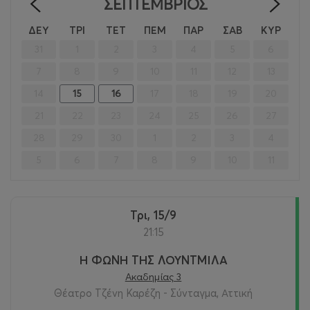
ΣΕΠΤΈΜΒΡΙΟΣ
<
>
ΔΕΥ
ΤΡΙ
ΤΕΤ
ΠΕΜ
ΠΑΡ
ΣΑΒ
ΚΥΡ
31
1
2
3
4
5
6
7
8
9
10
11
12
13
14
15
16
17
18
19
20
21
22
23
24
25
26
27
28
29
30
1
2
3
4
5
6
7
8
9
10
11
Τρι, 15/9
21:15
Η ΦΩΝΗ ΤΗΣ ΛΟΥΝΤΜΙΛΑ
Ακαδημίας 3
Θέατρο Τζένη Καρέζη - Σύνταγμα, Αττική