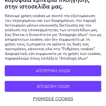
eGift Cards - Δωροεπιταγές
στην ιστοσελίδα μας.
Public MyClub
Κάνουμε χρήση cookies με σκοπό την εξατομίκευση
του περιεχομένου και των διαφημίσεων, την παροχή
Βοήθεια
λειτουργιών μέσων κοινωνικής δικτύωσης και την
Τρόποι αποστολής
ανάλυση της επισκεψιμότητας των ιστοσελίδων μας.
Τρόποι πληρωμής
Σας δίνεται η δυνατότητα για "Απόρριψη όλων" των μη
απαραίτητων cookies, εάν δεν συμφωνείτε με τη
Πλάνο δόσεων
χρήση τους, ή μπορείτε να ορίσετε τις δικές σας
Εξέλιξη παραγγελίας
προτιμήσεις, κάνοντας κλικ στο "Ρυθμίσεις cookies".
Πορεία επισκευής
Διαφορετικά, εάν συμφωνείτε με τη χρήση των cookies,
παρακαλούμε όπως επιλέξετε "Αποδοχή όλων".
Συχνές ερωτήσεις και
επικοινωνία
ΑΠΟΡΡΙΨΗ ΟΛΩΝ
Ο online κόσμος μας
Public GR
ΑΠΟΔΟΧΗ ΟΛΩΝ
Public CY
Publicbusiness.gr
ΡΥΘΜΙΣΕΙΣ COOKIES
Public + home