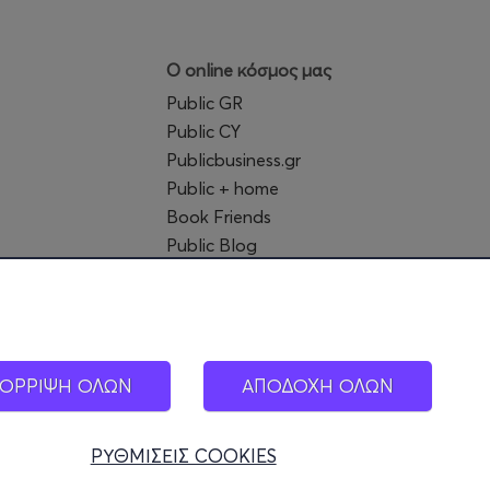
Ο online κόσμος μας
Public GR
Public CY
Publicbusiness.gr
Public + home
Book Friends
Public Blog
Η Spotify Λίστα μας
ΟΡΡΙΨΗ ΟΛΩΝ
ΑΠΟΔΟΧΗ ΟΛΩΝ
ΡΥΘΜΙΣΕΙΣ COOKIES