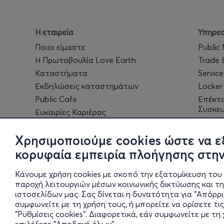
Η εταιρεία
Υπηρεσ
Ποιοι είμαστε
Public
Η Πρωτοβουλία Love Earth
Trade 
Καταστήματα
Service
Εκδηλώσεις καταστημάτων
Locker
Public Cafe
Επέκτ
Συσκε
Ευκαιρίες Καριέρας
eGift 
Public
Χρησιμοποιούμε cookies ώστε να ε
κορυφαία εμπειρία πλοήγησης στην
Κάνουμε χρήση cookies με σκοπό την εξατομίκευση του 
παροχή λειτουργιών μέσων κοινωνικής δικτύωσης και τ
ιστοσελίδων μας. Σας δίνεται η δυνατότητα για "Απόρρ
συμφωνείτε με τη χρήση τους, ή μπορείτε να ορίσετε τις
"Ρυθμίσεις cookies". Διαφορετικά, εάν συμφωνείτε με τ