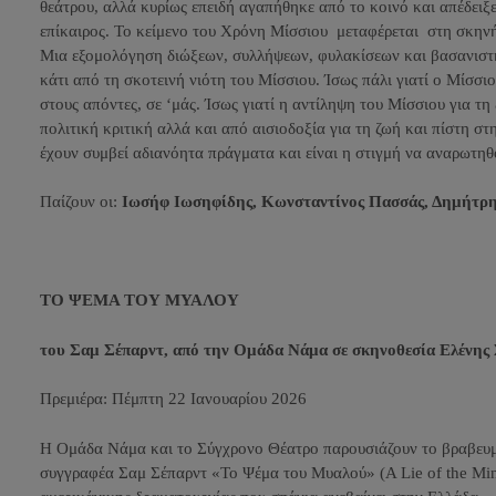
θεάτρου, αλλά κυρίως επειδή αγαπήθηκε από το κοινό και απέδειξε
επίκαιρος. Το κείμενο του Χρόνη Μίσσιου μεταφέρεται στη σκην
Μια εξομολόγηση διώξεων, συλλήψεων, φυλακίσεων και βασανιστηρί
κάτι από τη σκοτεινή νιότη του Μίσσιου. Ίσως πάλι γιατί ο Μίσσι
στους απόντες, σε ‘μάς. Ίσως γιατί η αντίληψη του Μίσσιου για τη 
πολιτική κριτική αλλά και από αισιοδοξία για τη ζωή και πίστη στ
έχουν συμβεί αδιανόητα πράγματα και είναι η στιγμή να αναρωτηθ
Παίζουν οι:
Ιωσήφ Ιωσηφίδης, Κωνσταντίνος Πασσάς, Δημήτρη
ΤΟ ΨΕΜΑ ΤΟΥ ΜΥΑΛΟΥ
του Σαμ Σέπαρντ, από την Ομάδα Νάμα σε σκηνοθεσία Ελένης
Πρεμιέρα
:
Πέμπτη 22 Ιανουαρίου 2026
H Ομάδα Νάμα και το Σύγχρονο Θέατρο παρουσιάζουν το βραβευμ
συγγραφέα Σαμ Σέπαρντ «Το Ψέμα του Μυαλού» (Α
L
ie of the
M
i