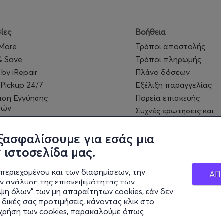
ίες
Βοήθεια
 More
Τρόποι αποστολής
& Save
Τρόποι πληρωμής
 by iRepair
Πλάνο δόσεων
 Pickup 24/7
Εξέλιξη παραγγελίας
αση Εγγύησης
Πορεία επισκευής
υών
Συχνές ερωτήσεις και
Cards - Δωροεπιταγές
επικοινωνία
 MyClub
ξασφαλίσουμε για εσάς μια
 ιστοσελίδα μας.
περιεχομένου και των διαφημίσεων, την
ΑΠ
ην ανάλυση της επισκεψιμότητας των
ιψη όλων" των μη απαραίτητων cookies, εάν δεν
 δικές σας προτιμήσεις, κάνοντας κλικ στο
η χρήση των cookies, παρακαλούμε όπως