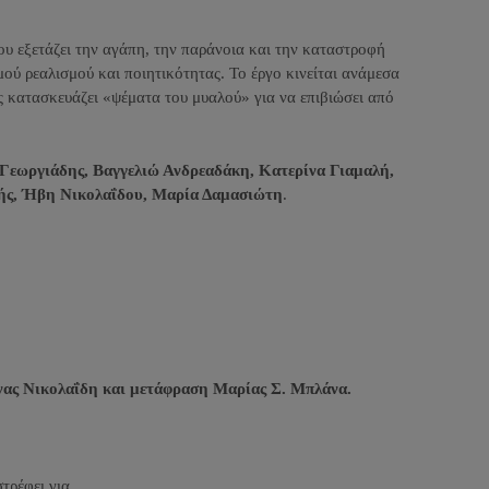
ου εξετάζει την αγάπη, την παράνοια και την καταστροφή
ού ρεαλισμού και ποιητικότητας. Το έργο κινείται ανάμεσα
ς κατασκευάζει «ψέματα του μυαλού» για να επιβιώσει από
Γεωργιάδης, Βαγγελιώ Ανδρεαδάκη, Κατερίνα Γιαμαλή,
ζής, Ήβη Νικολαΐδου, Μαρία Δαμασιώτη
.
νας Νικολαΐδη και μετάφραση Μαρίας Σ. Μπλάνα.
τρέφει για