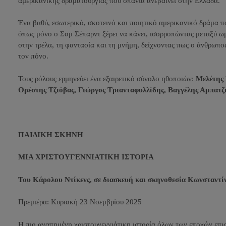
αμερικάνικης δραματουργίας που σπάνια ανεβαίνει στην Ελλάδα.
Ένα βαθύ, εσωτερικό, σκοτεινό και ποιητικό αμερικανικό δράμα π
όπως μόνο ο Σαμ Σέπαρντ ξέρει να κάνει, ισορροπώντας μεταξύ ωμ
στην τρέλα, τη φαντασία και τη μνήμη, δείχνοντας πως ο άνθρωπο
τον πόνο.
Τους ρόλους ερμηνεύει ένα εξαιρετικό σύνολο ηθοποιών:
Μελέτης 
Ορέστης Τζιόβας, Γιώργος Τριανταφυλλίδης, Βαγγέλης Αμπατ
ΠΑΙΔΙΚΗ ΣΚΗΝΗ
ΜΙΑ ΧΡΙΣΤΟΥΓΕΝΝΙΑΤΙΚΗ ΙΣΤΟΡΙΑ
Του Κάρολου Ντίκενς,
σε διασκευή και σκηνοθεσία Κωνσταντί
Πρεμιέρα: Κυριακή 23 Νοεμβρίου 2025
Η πιο αγαπημένη χριστουγεννιάτικη ιστορία όλων των εποχών επισ