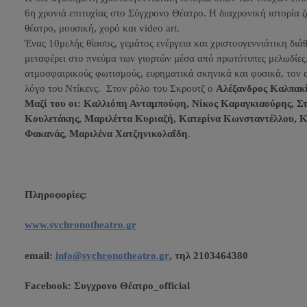
6η χρονιά επιτυχίας στο Σύγχρονο Θέατρο. Η διαχρονική ιστορία 
θέατρο, μουσική, χορό και video art.
Ένας 10μελής θίασος, γεμάτος ενέργεια και χριστουγεννιάτικη διά
μεταφέρει στο πνεύμα των γιορτών μέσα από πρωτότυπες μελωδίες
ατμοσφαιρικούς φωτισμούς, ευρηματικά σκηνικά και φυσικά, τον 
λόγο του Ντίκενς. Στον ρόλο του Σκρουτζ ο
Αλέξανδρος Καλπακ
Μαζί του οι: Καλλιόπη Ανταμπούφη, Νίκος Καραγκιαούρης, Στ
Κουλετάκης, Μαριλέττα Κυριαζή, Κατερίνα Κωνσταντέλλου, 
Φακανάς, Μαριλένα Χατζηνικολαΐδη
.
Πληροφορίες:
www.sychronotheatro.gr
email:
info
@
sychronotheatro
.
gr
, τηλ 2103464380
Facebook: Συγχρονο Θέατρο_
official