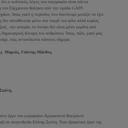
 ότι ο πολιτικός λόγος του συγγραφέα είναι πάντα
ή του Σύγχρονου θεάτρου από την ομάδα GAFF.
ων. Ίσως γιατί η περίοδος που διανύουμε μοιάζει να έχει
ος δεν απευθύνεται μόνο στο νεκρό του φίλο αλλά κυρίως
ζωή , την ιστορία, το όνειρο δεν είναι μόνο γεμάτη από
η δημιουργική δύναμη του ανθρώπου. Ίσως, πάλι, γιατί μας
ούμε, πώς αντιστέκεται κάποιος σήμερα.
ς Μαμιός, Γιάννης Μάνθος.
 Σκότη.
ένο έργο του κορυφαίου Αμερικανού θεατρικού
nd) σε σκηνοθεσία Ελένης Σκότη. Ένα εξαιρετικό έργο της