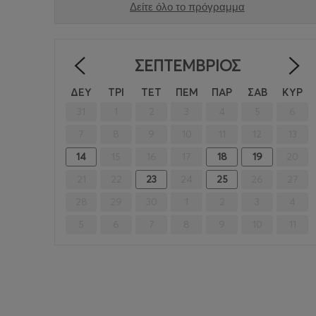
Δείτε όλο το πρόγραμμα
ΣΕΠΤΈΜΒΡΙΟΣ
<
ΔΕΥ
ΤΡΙ
ΤΕΤ
ΠΕΜ
ΠΑΡ
ΣΑΒ
ΚΥΡ
31
1
2
3
4
5
6
7
8
9
10
11
12
13
14
15
16
17
18
19
20
21
22
23
24
25
26
27
28
29
30
1
2
3
4
5
6
7
8
9
10
11