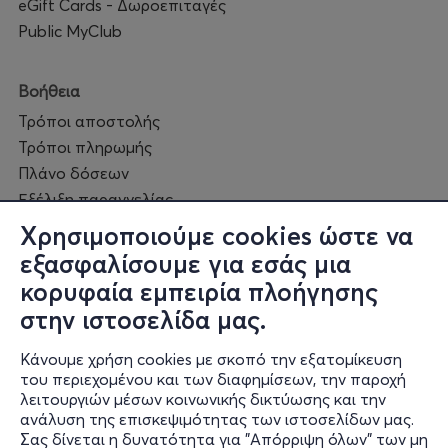
eGift Cards - Δωροεπιταγές
Public MyClub
Βοήθεια
Τρόποι αποστολής
Τρόποι πληρωμής
Πλάνο δόσεων
Εξέλιξη παραγγελίας
Πορεία επισκευής
Χρησιμοποιούμε cookies ώστε να
Συχνές ερωτήσεις και
εξασφαλίσουμε για εσάς μια
επικοινωνία
κορυφαία εμπειρία πλοήγησης
στην ιστοσελίδα μας.
Ο online κόσμος μας
Κάνουμε χρήση cookies με σκοπό την εξατομίκευση
Public GR
του περιεχομένου και των διαφημίσεων, την παροχή
Public CY
λειτουργιών μέσων κοινωνικής δικτύωσης και την
Publicbusiness.gr
ανάλυση της επισκεψιμότητας των ιστοσελίδων μας.
Σας δίνεται η δυνατότητα για "Απόρριψη όλων" των μη
Public + home