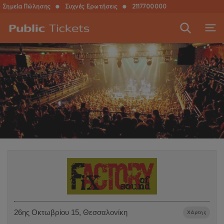
Σημεία Πώλησης
●
Συχνές Ερωτήσεις
●
2117700000
26ης Οκτωβρίου 15, Θεσσαλονίκη
Χάρτης