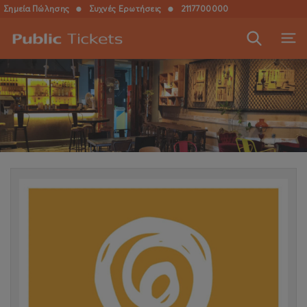
Σημεία Πώλησης
●
Συχνές Ερωτήσεις
●
2117700000