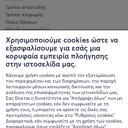
Τρόποι αποστολής
Τρόποι πληρωμής
Πλάνο δόσεων
Εξέλιξη παραγγελίας
Πορεία επισκευής
Χρησιμοποιούμε cookies ώστε να
Συχνές ερωτήσεις και
εξασφαλίσουμε για εσάς μια
επικοινωνία
κορυφαία εμπειρία πλοήγησης
στην ιστοσελίδα μας.
Ο online κόσμος μας
Κάνουμε χρήση cookies με σκοπό την εξατομίκευση
Public GR
του περιεχομένου και των διαφημίσεων, την παροχή
Public CY
λειτουργιών μέσων κοινωνικής δικτύωσης και την
Publicbusiness.gr
ανάλυση της επισκεψιμότητας των ιστοσελίδων μας.
Public + home
Σας δίνεται η δυνατότητα για "Απόρριψη όλων" των μη
απαραίτητων cookies, εάν δεν συμφωνείτε με τη
Book Friends
χρήση τους, ή μπορείτε να ορίσετε τις δικές σας
Public Blog
προτιμήσεις, κάνοντας κλικ στο "Ρυθμίσεις cookies".
Η Spotify Λίστα μας
Διαφορετικά, εάν συμφωνείτε με τη χρήση των cookies,
παρακαλούμε όπως επιλέξετε "Αποδοχή όλων".