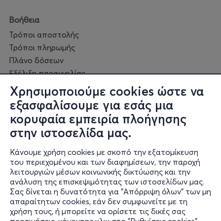
Βοήθεια
Τρόποι αποστολής
Τρόποι πληρωμής
Πλάνο δόσεων
Εξέλιξη παραγγελίας
Πορεία επισκευής
Χρησιμοποιούμε cookies ώστε να
Συχνές ερωτήσεις και
εξασφαλίσουμε για εσάς μια
επικοινωνία
κορυφαία εμπειρία πλοήγησης
στην ιστοσελίδα μας.
Ο online κόσμος μας
Κάνουμε χρήση cookies με σκοπό την εξατομίκευση
Public GR
του περιεχομένου και των διαφημίσεων, την παροχή
Public CY
λειτουργιών μέσων κοινωνικής δικτύωσης και την
Publicbusiness.gr
ανάλυση της επισκεψιμότητας των ιστοσελίδων μας.
Σας δίνεται η δυνατότητα για "Απόρριψη όλων" των μη
Public + home
απαραίτητων cookies, εάν δεν συμφωνείτε με τη
Book Friends
χρήση τους, ή μπορείτε να ορίσετε τις δικές σας
Public Blog