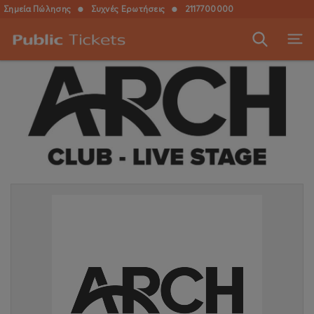
Σημεία Πώλησης
●
Συχνές Ερωτήσεις
●
2117700000