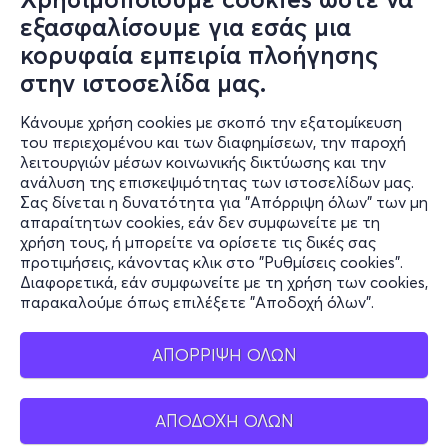
Συχνές ερωτήσεις και
εξασφαλίσουμε για εσάς μια
επικοινωνία
κορυφαία εμπειρία πλοήγησης
στην ιστοσελίδα μας.
Ο online κόσμος μας
Κάνουμε χρήση cookies με σκοπό την εξατομίκευση
Public GR
του περιεχομένου και των διαφημίσεων, την παροχή
Public CY
λειτουργιών μέσων κοινωνικής δικτύωσης και την
Publicbusiness.gr
ανάλυση της επισκεψιμότητας των ιστοσελίδων μας.
Σας δίνεται η δυνατότητα για "Απόρριψη όλων" των μη
Public + home
απαραίτητων cookies, εάν δεν συμφωνείτε με τη
Book Friends
χρήση τους, ή μπορείτε να ορίσετε τις δικές σας
Public Blog
προτιμήσεις, κάνοντας κλικ στο "Ρυθμίσεις cookies".
Η Spotify Λίστα μας
Διαφορετικά, εάν συμφωνείτε με τη χρήση των cookies,
παρακαλούμε όπως επιλέξετε "Αποδοχή όλων".
ΑΠΟΡΡΙΨΗ ΟΛΩΝ
ΑΠΟΔΟΧΗ ΟΛΩΝ