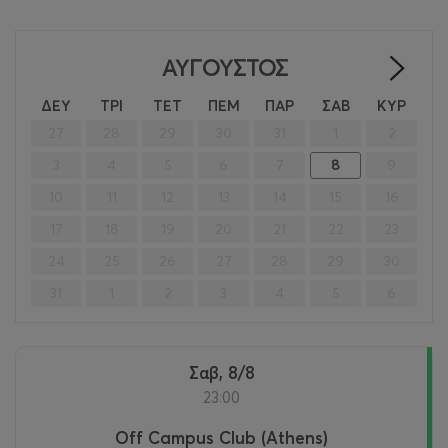
ΑΎΓΟΥΣΤΟΣ
>
ΔΕΥ
ΤΡΙ
ΤΕΤ
ΠΕΜ
ΠΑΡ
ΣΑΒ
ΚΥΡ
27
28
29
30
31
1
2
3
4
5
6
7
8
9
10
11
12
13
14
15
16
17
18
19
20
21
22
23
24
25
26
27
28
29
30
31
1
2
3
4
5
6
Σαβ, 8/8
23:00
Off Campus Club (Athens)