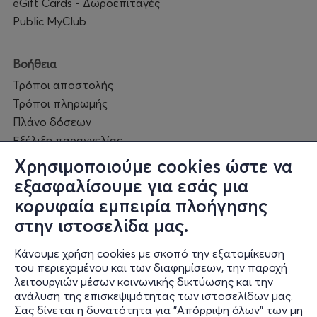
eGift Cards - Δωροεπιταγές
Public MyClub
Βοήθεια
Τρόποι αποστολής
Τρόποι πληρωμής
Πλάνο δόσεων
Εξέλιξη παραγγελίας
Πορεία επισκευής
Χρησιμοποιούμε cookies ώστε να
Συχνές ερωτήσεις και
εξασφαλίσουμε για εσάς μια
επικοινωνία
κορυφαία εμπειρία πλοήγησης
στην ιστοσελίδα μας.
Ο online κόσμος μας
Κάνουμε χρήση cookies με σκοπό την εξατομίκευση
Public GR
του περιεχομένου και των διαφημίσεων, την παροχή
Public CY
λειτουργιών μέσων κοινωνικής δικτύωσης και την
Publicbusiness.gr
ανάλυση της επισκεψιμότητας των ιστοσελίδων μας.
Σας δίνεται η δυνατότητα για "Απόρριψη όλων" των μη
Public + home