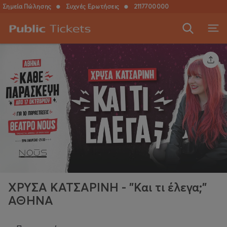
Σημεία Πώλησης
●
Συχνές Ερωτήσεις
●
2117700000
ΧΡΥΣΑ ΚΑΤΣΑΡΙΝΗ - "Και τι έλεγα;"
ΑΘΗΝΑ