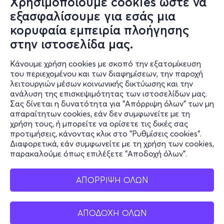
Χρησιμοποιούμε cookies ώστε να
Συχνές ερωτήσεις και
εξασφαλίσουμε για εσάς μια
επικοινωνία
κορυφαία εμπειρία πλοήγησης
στην ιστοσελίδα μας.
Ο online κόσμος μας
Κάνουμε χρήση cookies με σκοπό την εξατομίκευση
Public GR
του περιεχομένου και των διαφημίσεων, την παροχή
Public CY
λειτουργιών μέσων κοινωνικής δικτύωσης και την
Publicbusiness.gr
ανάλυση της επισκεψιμότητας των ιστοσελίδων μας.
Σας δίνεται η δυνατότητα για "Απόρριψη όλων" των μη
Public + home
απαραίτητων cookies, εάν δεν συμφωνείτε με τη
Book Friends
χρήση τους, ή μπορείτε να ορίσετε τις δικές σας
Public Blog
προτιμήσεις, κάνοντας κλικ στο "Ρυθμίσεις cookies".
Η Spotify Λίστα μας
Διαφορετικά, εάν συμφωνείτε με τη χρήση των cookies,
παρακαλούμε όπως επιλέξετε "Αποδοχή όλων".
ΑΠΟΡΡΙΨΗ ΟΛΩΝ
ΑΠΟΔΟΧΗ ΟΛΩΝ