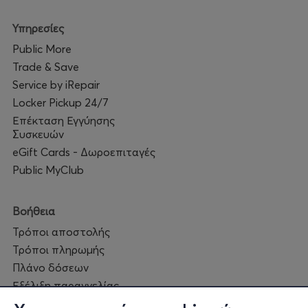
Υπηρεσίες
Public More
Trade & Save
Service by iRepair
Locker Pickup 24/7
Επέκταση Εγγύησης
Συσκευών
eGift Cards - Δωροεπιταγές
Public MyClub
Βοήθεια
Τρόποι αποστολής
Τρόποι πληρωμής
Πλάνο δόσεων
Εξέλιξη παραγγελίας
Πορεία επισκευής