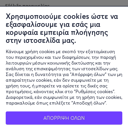
Εξέλιξη παραγγελίας
Πορεία επισκευής
Χρησιμοποιούμε cookies ώστε να
Συχνές ερωτήσεις και
εξασφαλίσουμε για εσάς μια
επικοινωνία
κορυφαία εμπειρία πλοήγησης
στην ιστοσελίδα μας.
Ο online κόσμος μας
Κάνουμε χρήση cookies με σκοπό την εξατομίκευση
Public GR
του περιεχομένου και των διαφημίσεων, την παροχή
Public CY
λειτουργιών μέσων κοινωνικής δικτύωσης και την
Publicbusiness.gr
ανάλυση της επισκεψιμότητας των ιστοσελίδων μας.
Σας δίνεται η δυνατότητα για "Απόρριψη όλων" των μη
Public + home
απαραίτητων cookies, εάν δεν συμφωνείτε με τη
Book Friends
χρήση τους, ή μπορείτε να ορίσετε τις δικές σας
Public Blog
προτιμήσεις, κάνοντας κλικ στο "Ρυθμίσεις cookies".
Η Spotify Λίστα μας
Διαφορετικά, εάν συμφωνείτε με τη χρήση των cookies,
παρακαλούμε όπως επιλέξετε "Αποδοχή όλων".
ΑΠΟΡΡΙΨΗ ΟΛΩΝ