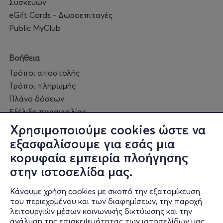
Συσκευών
eGift Cards - Δωροεπιταγές
Public MyClub
Βοήθεια
Τρόποι αποστολής
Τρόποι πληρωμής
Πλάνο δόσεων
Εξέλιξη παραγγελίας
Πορεία επισκευής
Χρησιμοποιούμε cookies ώστε να
Συχνές ερωτήσεις και
εξασφαλίσουμε για εσάς μια
επικοινωνία
κορυφαία εμπειρία πλοήγησης
στην ιστοσελίδα μας.
Ο online κόσμος μας
Κάνουμε χρήση cookies με σκοπό την εξατομίκευση
Public GR
του περιεχομένου και των διαφημίσεων, την παροχή
Public CY
λειτουργιών μέσων κοινωνικής δικτύωσης και την
Publicbusiness.gr
ανάλυση της επισκεψιμότητας των ιστοσελίδων μας.