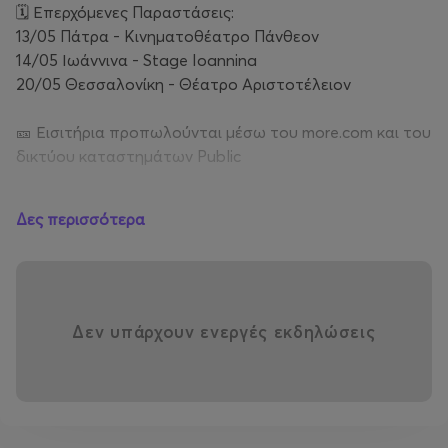
🗓️ Επερχόμενες Παραστάσεις:
13/05 Πάτρα - Κινηματοθέατρο Πάνθεον
14/05 Ιωάννινα - Stage Ioannina
20/05 Θεσσαλονίκη - Θέατρο Αριστοτέλειον
🎫 Εισιτήρια προπωλούνται μέσω του more.com και του
δικτύου καταστημάτων Public
🎟️ Τιμές εισιτηρίων:
Δες περισσότερα
🎫 Γενική είσοδος: €13
🎫 Ειδική Τιμή εισιτηρίου Θέασης (Α.με.Α. / άνεργοι /
φοιτητές / ειδικές κατηγορίες με την επίδειξη της
αντίστοιχης κάρτας): 10€
🎫 Ταμείο:15€
Δεν υπάρχουν ενεργές εκδηλώσεις
Production: HAH Comedy / TMR Entertainment Group