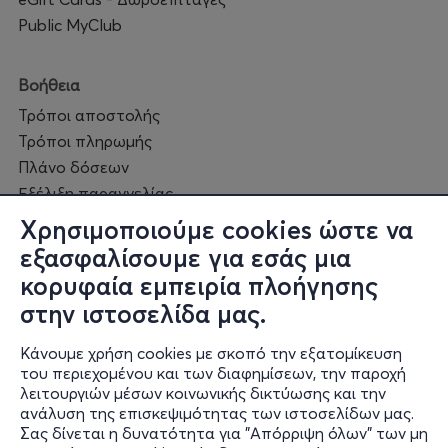
Public MyClub
Βοήθεια
Τρόποι αποστολής
Τρόποι πληρωμής
Πλάνο δόσεων
Εξέλιξη παραγγελίας
Πορεία επισκευής
Χρησιμοποιούμε cookies ώστε να
Συχνές ερωτήσεις και
εξασφαλίσουμε για εσάς μια
επικοινωνία
κορυφαία εμπειρία πλοήγησης
στην ιστοσελίδα μας.
Ο online κόσμος μας
Κάνουμε χρήση cookies με σκοπό την εξατομίκευση
Public GR
του περιεχομένου και των διαφημίσεων, την παροχή
Public CY
λειτουργιών μέσων κοινωνικής δικτύωσης και την
Publicbusiness.gr
ανάλυση της επισκεψιμότητας των ιστοσελίδων μας.
Σας δίνεται η δυνατότητα για "Απόρριψη όλων" των μη
Public + home