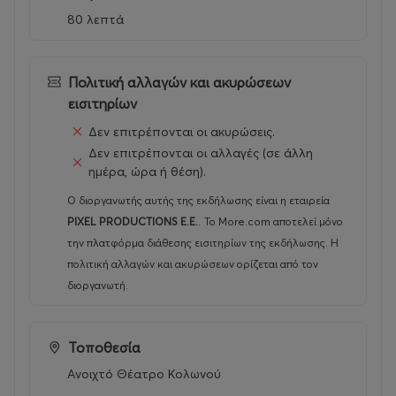
🎫 Γενική είσοδος: €13
80 λεπτά
🎫 Ειδική Τιμή εισιτηρίου Θέασης (Α.με.Α. / άνεργοι /
φοιτητές / ειδικές κατηγορίες με την επίδειξη της
αντίστοιχης κάρτας): 10€
Πολιτική αλλαγών και ακυρώσεων
🎫 Ταμείο: 15€
εισιτηρίων
Δεν επιτρέπονται οι ακυρώσεις.
Δεν επιτρέπονται οι αλλαγές (σε άλλη
ημέρα, ώρα ή θέση).
Ο διοργανωτής αυτής της εκδήλωσης είναι η εταιρεία
PIXEL PRODUCTIONS E.E.
.
Το More.com αποτελεί μόνο
την πλατφόρμα διάθεσης εισιτηρίων της εκδήλωσης. Η
πολιτική αλλαγών και ακυρώσεων ορίζεται από τον
διοργανωτή.
Τοποθεσία
Ανοιχτό Θέατρο Κολωνού