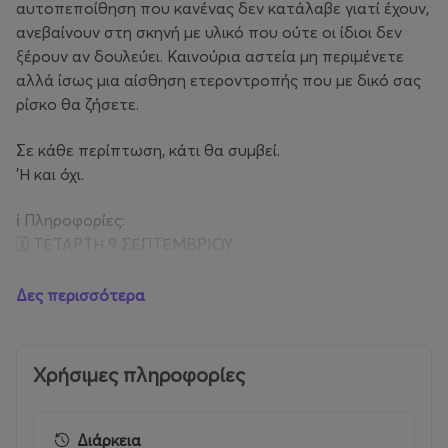
αυτοπεποίθηση που κανένας δεν κατάλαβε γιατί έχουν,
ανεβαίνουν στη σκηνή με υλικό που ούτε οι ίδιοι δεν
ξέρουν αν δουλεύει. Καινούρια αστεία μη περιμένετε
αλλά ίσως μια αίσθηση ετεροντροπής που με δικό σας
ρίσκο θα ζήσετε.
Σε κάθε περίπτωση, κάτι θα συμβεί.
'Η και όχι.
ℹ️ Πληροφορίες:
🗓️ ΤΕΤΑΡΤΗ 9 ΣΕΠΤΕΜΒΡΙΟΥ
📍 Θέατρο Κολωνού, Ιωαννίνων 82, Αθήνα
🚪 Οι πόρτες ανοίγουν: 20:30
Δες περισσότερα
⏱️ Έναρξη: 21:00
🎫 Προπώληση εισιτηρίων μέσω του more.com και του
Χρήσιμες πληροφορίες
δικτύου καταστημάτων του.
🎟️ Τιμές εισιτηρίων:
Διάρκεια