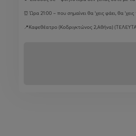
⏰ Ώρα 21:00 – που σημαίνει θα ‘χεις φάει, θα ‘χει
📍Καφεθέατρο (Κοδριγκτώνος 2,Αθήνα) (ΤΕΛΕΥ