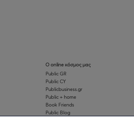
Ο online κόσμος μας
Public GR
Public CY
Publicbusiness.gr
Public + home
Book Friends
Public Blog
Η Spotify Λίστα μας