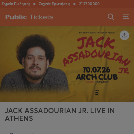
Σημεία Πώλησης
●
Συχνές Ερωτήσεις
●
2117700000
JACK ASSADOURIAN JR. LIVE IN
ATHENS