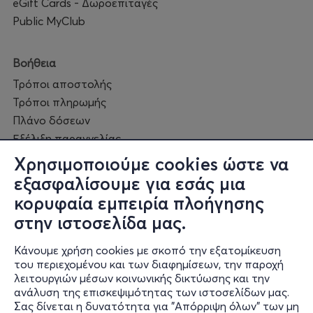
eGift Cards - Δωροεπιταγές
Public MyClub
Βοήθεια
Τρόποι αποστολής
Τρόποι πληρωμής
Πλάνο δόσεων
Εξέλιξη παραγγελίας
Πορεία επισκευής
Χρησιμοποιούμε cookies ώστε να
Συχνές ερωτήσεις και
εξασφαλίσουμε για εσάς μια
επικοινωνία
κορυφαία εμπειρία πλοήγησης
στην ιστοσελίδα μας.
Ο online κόσμος μας
Κάνουμε χρήση cookies με σκοπό την εξατομίκευση
Public GR
του περιεχομένου και των διαφημίσεων, την παροχή
Public CY
λειτουργιών μέσων κοινωνικής δικτύωσης και την
Publicbusiness.gr
ανάλυση της επισκεψιμότητας των ιστοσελίδων μας.
Σας δίνεται η δυνατότητα για "Απόρριψη όλων" των μη
Public + home