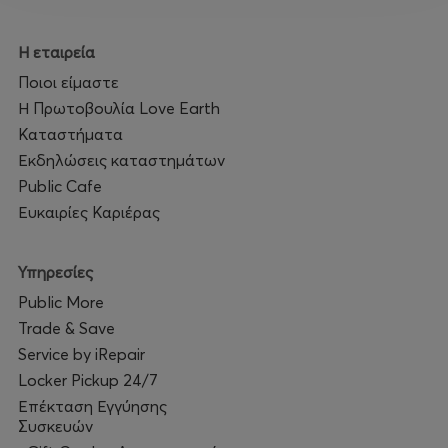
🎟️ Front Rows: 23€
🎫 Προπώληση εισιτηρίων: more.com
Η εταιρεία
Ποιοι είμαστε
Η Πρωτοβουλία Love Earth
Καταστήματα
Εκδηλώσεις καταστημάτων
Public Cafe
Ευκαιρίες Καριέρας
Υπηρεσίες
Public More
Trade & Save
Service by iRepair
Locker Pickup 24/7
Επέκταση Εγγύησης
Συσκευών