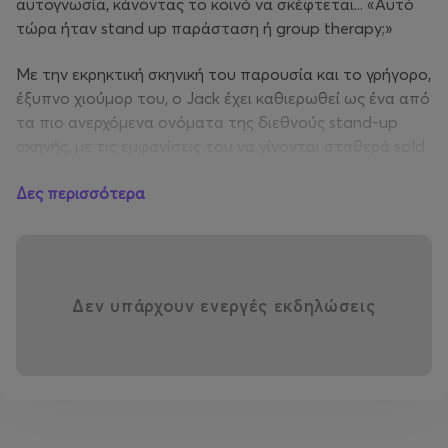
αυτογνωσία, κάνοντας το κοινό να σκέφτεται... «Αυτό
τώρα ήταν stand up παράσταση ή group therapy;»
Με την εκρηκτική σκηνική του παρουσία και το γρήγορο,
έξυπνο χιούμορ του, ο Jack έχει καθιερωθεί ως ένα από
τα πιο ανερχόμενα ονόματα της διεθνούς stand-up
σκηνής, με τις εμφανίσεις του να γίνονται σταθερά sold
out. Ανάμεσα στις σημαντικότερες διοργανώσεις στις
Δες περισσότερα
οποίες έχει εμφανιστεί συγκαταλέγονται το “Netflix Is A
Joke” και το “Laugh After Dark” του “Amazon Prime”.
Παράλληλα, παρουσιάζει το επιτυχημένο podcast
“Comedy Club Confessions”, όπου φιλοξενεί συζητήσεις
και ιστορίες από τον κόσμο της κωμωδίας.
Δεν υπάρχουν ενεργές εκδηλώσεις
📆 Ημερομηνία: Παρασκευή 10 Ιουλίου
📍 Τοποθεσία: Arch Club, Κρήτης 1 & Πέτρου Ράλλη 29
🕘 Doors Open: 20:30 / Starts 21:30
🎟️ Main Area: 18€