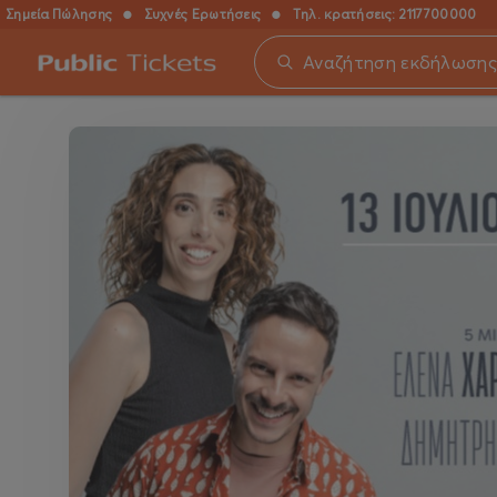
Σημεία Πώλησης
●
Συχνές Ερωτήσεις
●
Τηλ. κρατήσεις:
2117700000