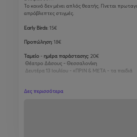
Το κοινό δεν μένει απλός θεατής. Γίνεται πρωταγ
απρόβλεπτες στιγμές.
Early Birds
: 15€
Προπώληση
: 18€
Ταμείο
-
ημέρα
παράστασης
: 20€
Θέατρο Δάσους - Θεσσαλονίκη
Δευτέρα 13 Ιουλίου - «ΠΡΙΝ & ΜΕΤΑ - τα παιδιά
(Κατάλληλο άνω των 12 ετών)
Δες περισσότερα