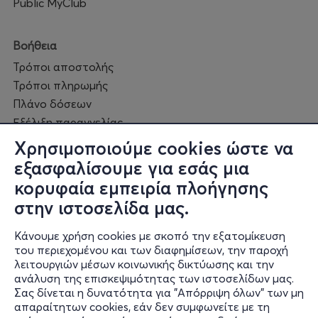
Public MyClub
Πότε:
Τετάρτη 1 Ιουλίου 2026
Πού:
Ανοιχτό Θέατρο Κολωνού (Λόφος Κολωνού)
Βοήθεια
Ώρα έναρξης:
21:30
Τρόποι αποστολής
🎫 Προπώληση Εισιτηρίων:
Τα εισιτήρια διατίθενται
Τρόποι πληρωμής
ηλεκτρονικά μέσω του
More.com
, του δικτύου
Πλάνο δόσεων
καταστημάτων
Public
, καθώς και στα ταμεία των
Εξέλιξη παραγγελίας
θεάτρων την ημέρα της παράστασης.
Πορεία επισκευής
Χρησιμοποιούμε cookies ώστε να
Συχνές ερωτήσεις και
εξασφαλίσουμε για εσάς μια
επικοινωνία
κορυφαία εμπειρία πλοήγησης
Σας περιμένουμε για να γιορτάσουμε 15 χρόνια απόλυτης
στην ιστοσελίδα μας.
κωμικής ελευθερίας!
Ο online κόσμος μας
Κάνουμε χρήση cookies με σκοπό την εξατομίκευση
Public GR
του περιεχομένου και των διαφημίσεων, την παροχή
Public CY
λειτουργιών μέσων κοινωνικής δικτύωσης και την
Publicbusiness.gr
ανάλυση της επισκεψιμότητας των ιστοσελίδων μας.
Σας δίνεται η δυνατότητα για "Απόρριψη όλων" των μη
Public + home
απαραίτητων cookies, εάν δεν συμφωνείτε με τη
Book Friends