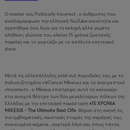
Ο master του Politically Incorrect , ο άνθρωπος που
αναδιαμόρφωσε την ελληνική YouTube κοινότητα και
αγαπήθηκε όσο λίγοι για τη σκληρή αλλά γεμάτη
αλήθειες γλώσσα του, κλείνει 15 χρόνια ζωντανής
πορείας και το γιορτάζει με το απόλυτο επετειακό
show.
Μετά τις αλλεπάλληλες sold-out περιοδείες του, με το
πολυσυζητημένο «#Cancel Mikeius» και το ανατρεπτικό
«Incorrect» , ο Mikeius επιστρέφει αυτό το καλοκαίρι
στα ανοιχτά θέατρα των δύο μεγαλύτερων πόλεων της
Ελλάδας με την επετειακή παράσταση
«15 ΧΡΟΝΙΑ
MIKEIUS - The Ultimate Best Of!»
. Φέρνει στη σκηνή τις
πιο εμβληματικές, καυστικές στιγμές της καριέρας του,
ανανεωμένα κείμενα , κοφτερό λόγο και, όπως πάντα,