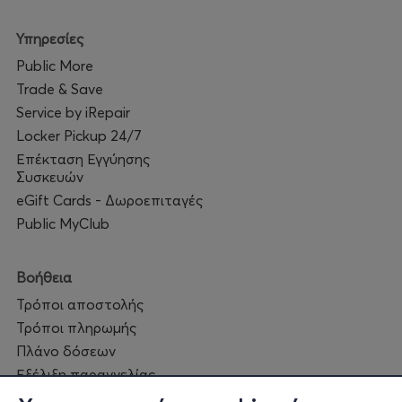
Υπηρεσίες
Public More
Trade & Save
Service by iRepair
Locker Pickup 24/7
Επέκταση Εγγύησης
Συσκευών
eGift Cards - Δωροεπιταγές
Public MyClub
Βοήθεια
Τρόποι αποστολής
Τρόποι πληρωμής
Πλάνο δόσεων
Εξέλιξη παραγγελίας
Πορεία επισκευής