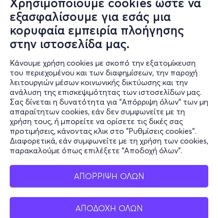
Χρησιμοποιούμε cookies ώστε να
Συχνές ερωτήσεις και
εξασφαλίσουμε για εσάς μια
επικοινωνία
κορυφαία εμπειρία πλοήγησης
στην ιστοσελίδα μας.
Ο online κόσμος μας
Κάνουμε χρήση cookies με σκοπό την εξατομίκευση
Public GR
του περιεχομένου και των διαφημίσεων, την παροχή
Public CY
λειτουργιών μέσων κοινωνικής δικτύωσης και την
Publicbusiness.gr
ανάλυση της επισκεψιμότητας των ιστοσελίδων μας.
Σας δίνεται η δυνατότητα για "Απόρριψη όλων" των μη
Public + home
απαραίτητων cookies, εάν δεν συμφωνείτε με τη
Book Friends
χρήση τους, ή μπορείτε να ορίσετε τις δικές σας
Public Blog
προτιμήσεις, κάνοντας κλικ στο "Ρυθμίσεις cookies".
Η Spotify Λίστα μας
Διαφορετικά, εάν συμφωνείτε με τη χρήση των cookies,
παρακαλούμε όπως επιλέξετε "Αποδοχή όλων".
ΑΠΟΡΡΙΨΗ ΟΛΩΝ
ΑΠΟΔΟΧΗ ΟΛΩΝ