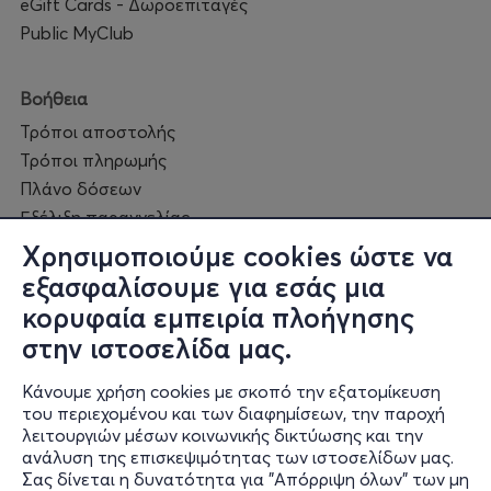
eGift Cards - Δωροεπιταγές
Public MyClub
Βοήθεια
Τρόποι αποστολής
Τρόποι πληρωμής
Πλάνο δόσεων
Εξέλιξη παραγγελίας
Πορεία επισκευής
Χρησιμοποιούμε cookies ώστε να
Συχνές ερωτήσεις και
εξασφαλίσουμε για εσάς μια
επικοινωνία
κορυφαία εμπειρία πλοήγησης
στην ιστοσελίδα μας.
Ο online κόσμος μας
Κάνουμε χρήση cookies με σκοπό την εξατομίκευση
Public GR
του περιεχομένου και των διαφημίσεων, την παροχή
Public CY
λειτουργιών μέσων κοινωνικής δικτύωσης και την
Publicbusiness.gr
ανάλυση της επισκεψιμότητας των ιστοσελίδων μας.
Σας δίνεται η δυνατότητα για "Απόρριψη όλων" των μη
Public + home