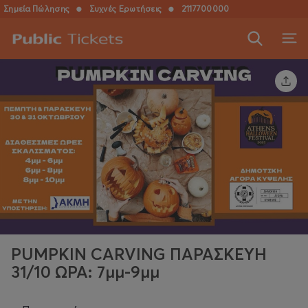
Σημεία Πώλησης
●
Συχνές Ερωτήσεις
●
2117700000
PUMPKIN CARVING ΠΑΡΑΣΚΕΥΗ
31/10 ΩΡΑ: 7μμ-9μμ