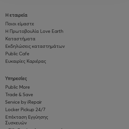
** Η διοργάνωση του φεστιβαλ και οι συνεργάτες μας
δεν ευθύνονται για τραυματισμούς.
Η εταιρεία
Ποιοι είμαστε
Η Πρωτοβουλία Love Earth
Καταστήματα
Εκδηλώσεις καταστημάτων
Public Cafe
Ευκαιρίες Καριέρας
Υπηρεσίες
Public More
Trade & Save
Service by iRepair
Locker Pickup 24/7
Επέκταση Εγγύησης
Συσκευών