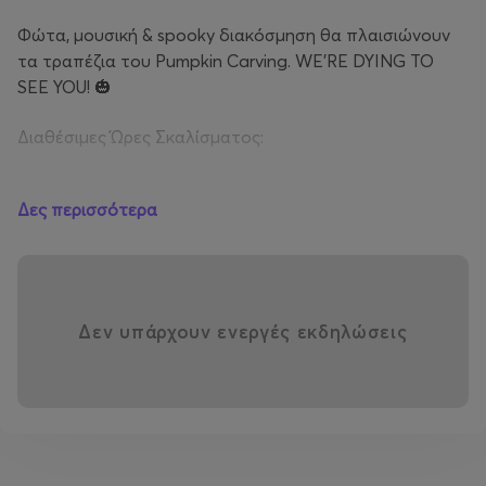
Φώτα, μουσική & spooky διακόσμηση θα πλαισιώνουν
τα τραπέζια του Pumpkin Carving. WE’RE DYING TO
SEE YOU! 🎃
Διαθέσιμες Ώρες Σκαλίσματος:
5μμ - 7μμ
Δες περισσότερα
7μμ - 9μμ
9μμ - 11 μμ
Δεν υπάρχουν ενεργές εκδηλώσεις
* Δεν ενδείκνυται για παιδιά καθώς θα σκάλισμα θα
γίνει με αιχμηρά αντικείμενα. Αν κλείσει θέση για παιδί
την ευθύνη έχει ο κηδεμόνας.