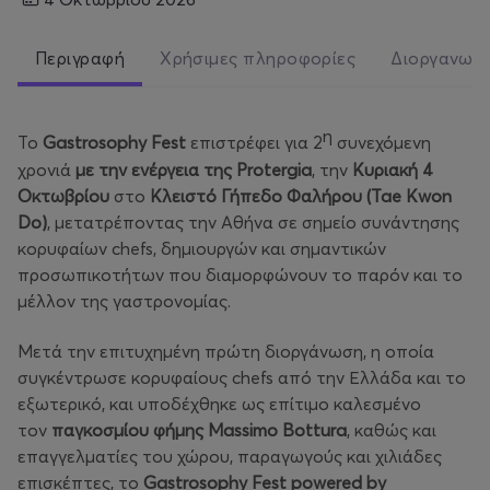
Περιγραφή
Χρήσιμες πληροφορίες
Διοργανωτ
η
Το
Gastrosophy
Fest
επιστρέφει για 2
συνεχόμενη
χρονιά
με την ενέργεια της
Protergia
, την
Κυριακή 4
Οκτωβρίου
στο
Κλειστό Γήπεδο Φαλήρου (Tae Kwon
Do)
, μετατρέποντας την Αθήνα σε σημείο συνάντησης
κορυφαίων chefs, δημιουργών και σημαντικών
προσωπικοτήτων που διαμορφώνουν το παρόν και το
μέλλον της γαστρονομίας.
Μετά την επιτυχημένη πρώτη διοργάνωση, η οποία
συγκέντρωσε κορυφαίους chefs από την Ελλάδα και το
εξωτερικό, και υποδέχθηκε ως επίτιμο καλεσμένο
τον
παγκοσμίου φήμης Massimo Bottura
, καθώς και
επαγγελματίες του χώρου, παραγωγούς και χιλιάδες
επισκέπτες, το
Gastrosophy Fest powered by