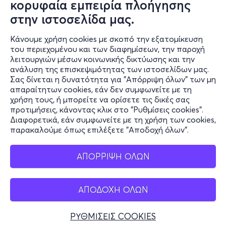
κορυφαία εμπειρία πλοήγησης
στην ιστοσελίδα μας.
Ο online κόσμος μας
Κάνουμε χρήση cookies με σκοπό την εξατομίκευση
Public GR
του περιεχομένου και των διαφημίσεων, την παροχή
Public CY
λειτουργιών μέσων κοινωνικής δικτύωσης και την
Publicbusiness.gr
ανάλυση της επισκεψιμότητας των ιστοσελίδων μας.
Σας δίνεται η δυνατότητα για "Απόρριψη όλων" των μη
Public + home
απαραίτητων cookies, εάν δεν συμφωνείτε με τη
Book Friends
χρήση τους, ή μπορείτε να ορίσετε τις δικές σας
Public Blog
προτιμήσεις, κάνοντας κλικ στο "Ρυθμίσεις cookies".
Η Spotify Λίστα μας
Διαφορετικά, εάν συμφωνείτε με τη χρήση των cookies,
παρακαλούμε όπως επιλέξετε "Αποδοχή όλων".
ΑΠΟΡΡΙΨΗ ΟΛΩΝ
ΑΠΟΔΟΧΗ ΟΛΩΝ
ΡΥΘΜΙΣΕΙΣ COOKIES