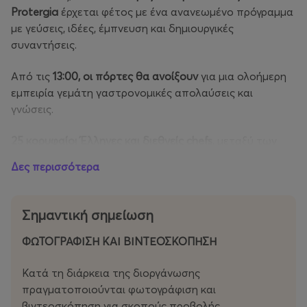
Protergia
έρχεται φέτος με ένα ανανεωμένο πρόγραμμα
με γεύσεις, ιδέες, έμπνευση και δημιουργικές
συναντήσεις.
Από τις
13:00, οι πόρτες θα ανοίξουν
για μια ολοήμερη
εμπειρία γεμάτη γαστρονομικές απολαύσεις και
γνώσεις.
25 κορυφαίοι Έλληνες και διεθνείς chefs
, μεταξύ των
οποίων ο
Παναγιώτης Γιακαλής
, ο
Πέτρος Δήμας
, ο
Δες περισσότερα
Νίκος Καραθάνος
, ο
Αστέριος Κουστούδης
, ο
Παύλος
Κυριάκης
, ο
Λευτέρης Λαζάρου
, ο
Σπύρος και ο
Βαγγέλης Λιάκος
, ο
Έκτορας Μποτρίνι
, ο
Γκίκας
Σημαντική σημείωση
Ξενάκης
, ο
Μανώλης Παπουτσάκης
, ο
Χριστόφορος
Πέσκιας
, ο
Πέτρος Συρίγος
και ο
Αλέξανδρος Τσιοτίνης
,
ΦΩΤΟΓΡΑΦΙΣΗ ΚΑΙ ΒΙΝΤΕΟΣΚΟΠΗΣΗ
μαζί με σημαντικές προσωπικότητες της γαστρονομίας
από την Ελλάδα και το εξωτερικό, θα μοιραστούν τις
Κατά τη διάρκεια της διοργάνωσης
ιδέες και τις δημιουργίες τους μέσα από ομιλίες,
πραγματοποιούνται φωτογράφιση και
συζητήσεις και μοναδικά cooking experiences,
βιντεοσκόπηση για σκοπούς προβολής,