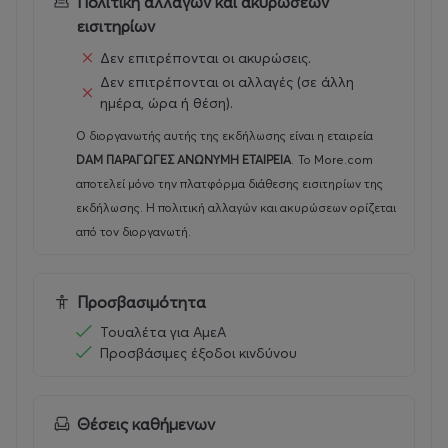
Πολιτική αλλαγών και ακυρώσεων
επισκέπτες θα απολαύσουν επιλεγμένες γεύσεις,
εισιτηρίων
μοναδικές γαστρονομικές δημιουργίες και εκλεκτές
Δεν επιτρέπονται οι ακυρώσεις.
ετικέτες κρασιών από την Ελλάδα και το εξωτερικό.
Δεν επιτρέπονται οι αλλαγές (σε άλλη
ημέρα, ώρα ή θέση).
Το
Gastrosophy Fest powered by Protergia
,
Ο διοργανωτής αυτής της εκδήλωσης είναι η εταιρεία
εμπνευσμένο από τον
Σπύρο και τον Βαγγέλη Λιάκο
,
DAM ΠΑΡΑΓΩΓΕΣ ΑΝΩΝΥΜΗ ΕΤΑΙΡΕΙΑ
.
Το More.com
αποτελεί μια πλατφόρμα διαλόγου και εμπειριών που
αποτελεί μόνο την πλατφόρμα διάθεσης εισιτηρίων της
συνδέει τη γαστρονομία με τον πολιτισμό, τη
εκδήλωσης. Η πολιτική αλλαγών και ακυρώσεων ορίζεται
βιωσιμότητα, την επιχειρηματικότητα, τον τουρισμό και
από τον διοργανωτή.
τη σύγχρονη ελληνική ταυτότητα.
Εξασφάλισε τη θέση σου στο
Gastrosophy Fest
Προσβασιμότητα
powered by Protergia
και ζήσε από κοντά μια ημέρα
γεμάτη γεύσεις, έμπνευση και μοναδικές εμπειρίες.
Τουαλέτα για ΑμεΑ
Προσβάσιμες έξοδοι κινδύνου
Early bird: 45€
Στην τιμή του εισιτηρίου περιλαμβάνονται απεριόριστο
Θέσεις καθήμενων
φαγητό και επιλεγμένες ετικέτες κρασιού καθ’ όλη τη