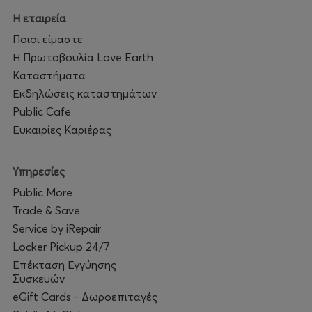
του collage.
Η εταιρεία
Ποιοι είμαστε
Περισσότερες πληροφορίες για τα εργαστήρια
οικογένειας
Η Πρωτοβουλία Love Earth
https://kidinthefield.gr/ergastiria_oikogeneias/
Καταστήματα
Εκδηλώσεις καταστημάτων
Η τιμή του ατομικού εισιτηρίου για κάθε μικρό ή μεγάλο
Public Cafe
συμμετέχοντα είναι 8€.
Ευκαιρίες Καριέρας
Κάθε παιδί ή παιδιά που συμμετέχουν είναι απαραίτητο
να συνοδεύονται από τουλάχιστον 1 ενήλικα.
Υπηρεσίες
Public More
Προϋπόθεση για τη συμμετοχή στη δράση αποτελεί η αγορά
Trade & Save
εισιτηρίων
τουλάχιστον για έναν ενήλικα και ένα παιδί.
Service by iRepair
Locker Pickup 24/7
Επέκταση Εγγύησης
Συσκευών
eGift Cards - Δωροεπιταγές