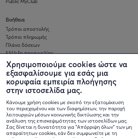
Public MyClub
Βοήθεια
Τρόποι αποστολής
Τρόποι πληρωμής
Πλάνο δόσεων
Εξέλιξη παραγγελίας
Πορεία επισκευής
Χρησιμοποιούμε cookies ώστε να
Συχνές ερωτήσεις και
εξασφαλίσουμε για εσάς μια
επικοινωνία
κορυφαία εμπειρία πλοήγησης
στην ιστοσελίδα μας.
Ο online κόσμος μας
Κάνουμε χρήση cookies με σκοπό την εξατομίκευση
Public GR
του περιεχομένου και των διαφημίσεων, την παροχή
Public CY
λειτουργιών μέσων κοινωνικής δικτύωσης και την
Publicbusiness.gr
ανάλυση της επισκεψιμότητας των ιστοσελίδων μας.
Σας δίνεται η δυνατότητα για "Απόρριψη όλων" των μη
Public + home
απαραίτητων cookies, εάν δεν συμφωνείτε με τη
Book Friends