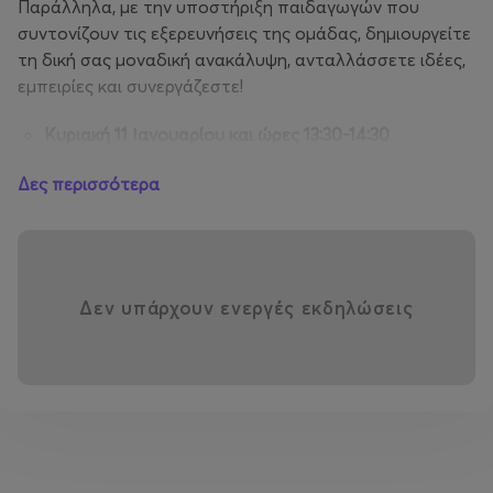
Παράλληλα, με την υποστήριξη παιδαγωγών που
συντονίζουν τις εξερευνήσεις της ομάδας, δημιουργείτε
τη δική σας μοναδική ανακάλυψη, ανταλλάσσετε ιδέες,
εμπειρίες και συνεργάζεστε!
Κυριακή 11 Ιανουαρίου και ώρες 13:30-14:30
Κυριακή 19 Aπριλίου και ώρες 13:30-14:30
Σάββατο 25 Απριλίου και ώρες 11:30-12:30
Δες περισσότερα
Κυριακή 10 Μαΐου και ώρες 13:30-14:30
Κυριακή 14 Ιουνίου και ώρες 13:30-14:30
θα υλοποιηθεί το εργαστήρι οικογένειας "Η κόκκινη
κουκκίδα ταξιδεύει …"
Δεν υπάρχουν ενεργές εκδηλώσεις
Μια κόκκινη κουκκίδα πηδάει από τα φτερά μιας
πεταλούδας και τρυπώνει σε πίνακες ζωγραφικής!
Πόσες κουκκίδες μπορείς να εντοπίσεις στα έργα του
Klee, του Kandinsky και του Miro; Σε τι έχουν άραγε
μεταμορφωθεί; Αναζητούμε την κόκκινη κουκκίδα στην
τέχνη και συνθέτουμε τα δικά μας έργα με την τεχνική