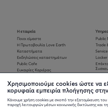
Η εταιρεία
Υπηρεσ
Ποιοι είμαστε
Public
Η Πρωτοβουλία Love Earth
Trade 
Καταστήματα
Service
Εκδηλώσεις καταστημάτων
Locker
Public Cafe
Επέκτ
Συσκε
Ευκαιρίες Καριέρας
eGift 
Public
Χρησιμοποιούμε cookies ώστε να ε
κορυφαία εμπειρία πλοήγησης στην
Κάνουμε χρήση cookies με σκοπό την εξατομίκευση του 
παροχή λειτουργιών μέσων κοινωνικής δικτύωσης και τ