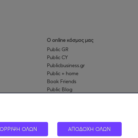
Ο online κόσμος μας
Public GR
Public CY
Publicbusiness.gr
Public + home
Book Friends
Public Blog
Η Spotify Λίστα μας
ΟΡΡΙΨΗ ΟΛΩΝ
ΑΠΟΔΟΧΗ ΟΛΩΝ