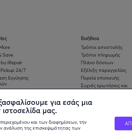
ίες
Βοήθεια
 More
Τρόποι αποστολής
& Save
Τρόποι πληρωμής
 by iRepair
Πλάνο δόσεων
 Pickup 24/7
Εξέλιξη παραγγελίας
αση Εγγύησης
Πορεία επισκευής
υών
Συχνές ερωτήσεις και
Cards - Δωροεπιταγές
επικοινωνία
 MyClub
ξασφαλίσουμε για εσάς μια
 ιστοσελίδα μας.
περιεχομένου και των διαφημίσεων, την
ΑΠ
ην ανάλυση της επισκεψιμότητας των