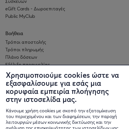
Συσκευών
Δεινοσαύρων και οι συνοδοί να απολαύσουν το
eGift Cards - Δωροεπιταγές
ρόφημα της αρεσκείας τους
Public MyClub
Βοήθεια
Τρόποι αποστολής
Τρόποι πληρωμής
Πλάνο δόσεων
Εξέλιξη παραγγελίας
Πορεία επισκευής
Χρησιμοποιούμε cookies ώστε να
Συχνές ερωτήσεις και
εξασφαλίσουμε για εσάς μια
επικοινωνία
κορυφαία εμπειρία πλοήγησης
στην ιστοσελίδα μας.
Ο online κόσμος μας
Κάνουμε χρήση cookies με σκοπό την εξατομίκευση
Public GR
του περιεχομένου και των διαφημίσεων, την παροχή
Public CY
λειτουργιών μέσων κοινωνικής δικτύωσης και την
Publicbusiness.gr
ανάλυση της επισκεψιμότητας των ιστοσελίδων μας.