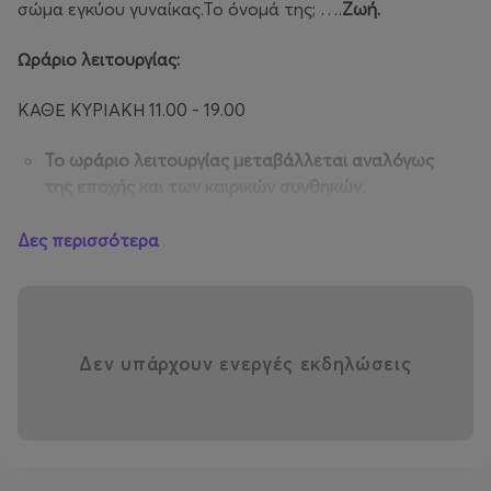
σώμα εγκύου γυναίκας.Το όνομά της; ….
Ζωή.
Ωράριο λειτουργίας:
ΚΑΘΕ ΚΥΡΙΑΚΗ 11.00 - 19.00
Το ωράριο λειτουργίας μεταβάλλεται αναλόγως
της εποχής και των καιρικών συνθηκών.
Πληροφορίες στο 2310686544
Δες περισσότερα
Οι επισκέπτες μέσα από ένα θεαματικό ταξίδι
εξερεύνησης του ΑΝΘΡΩΠΙΝΟΥ ΣΩΜΑΤΟΣ ξεκινούν μια
πρωτότυπη και εξαιρετικά
ενδιαφέρουσα
διαδρομή
από το πρόσωπο – το στόμα είναι η πύλη
Δεν υπάρχουν ενεργές εκδηλώσεις
εισόδου- για το «Σώμα».
Περπατούν, βλέπουν, παρατηρούν
από κοντά και
ενημερώνονται από εξειδικευμένο προσωπικό για όλα
τα βασικά όργανα με τις λειτουργίες τους.
Η καρδιά, το