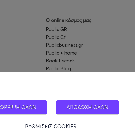
Ο online κόσμος μας
Public GR
Public CY
Publicbusiness.gr
Public + home
Book Friends
Public Blog
Η Spotify Λίστα μας
ΟΡΡΙΨΗ ΟΛΩΝ
ΑΠΟΔΟΧΗ ΟΛΩΝ
ΡΥΘΜΙΣΕΙΣ COOKIES