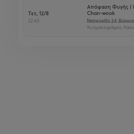
Απόφαση Φυγής | D
Chan-wook
Τετ, 12/8
Νικηφορίδη 24, Βύρωνα
22:45
Κινηματογράφος Λάουρ