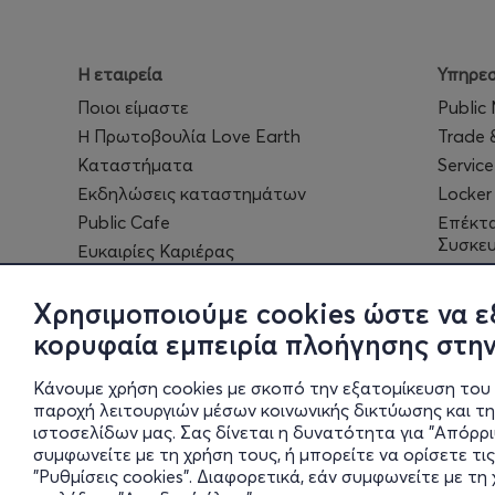
Η εταιρεία
Υπηρεσ
Ποιοι είμαστε
Public
Η Πρωτοβουλία Love Earth
Trade 
Καταστήματα
Service
Εκδηλώσεις καταστημάτων
Locker
Public Cafe
Επέκτ
Συσκε
Ευκαιρίες Καριέρας
eGift 
Public
Χρησιμοποιούμε cookies ώστε να ε
κορυφαία εμπειρία πλοήγησης στην
Κάνουμε χρήση cookies με σκοπό την εξατομίκευση του 
παροχή λειτουργιών μέσων κοινωνικής δικτύωσης και τ
ιστοσελίδων μας. Σας δίνεται η δυνατότητα για "Απόρρ
συμφωνείτε με τη χρήση τους, ή μπορείτε να ορίσετε τις
"Ρυθμίσεις cookies". Διαφορετικά, εάν συμφωνείτε με τ