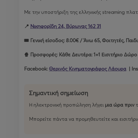
Με την υποστήριξη της ελληνικής streaming πλ
📍
Νικηφορίδη 24, Βύρωνας 162 31
🎟️ Γενική είσοδος: 8.00€ / Άνω 65, Φοιτητές, Παιδ
🍿 Προσφορές: Κάθε Δευτέρα: 1+1 Εισιτήριο Δώρο 
Facebook:
Θερινός Κινηματογράφος Λάουρα
| In
Σημαντική σημείωση
Η ηλεκτρονική προπώληση λήγει
μια ώρα πριν
τ
Μπορείτε πάντα να προμηθευτείτε και εισιτήρι