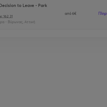
ecision to Leave - Park
από
6€
Πληρ
ς 162 31
α - Βύρωνας, Αττική