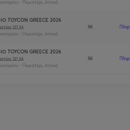
στερίου - Περιστέρι, Αττική
ΡΙΟ TOYCON GREECE 2026
8€
Πληρ
στέρι 121 34
στερίου - Περιστέρι, Αττική
ΡΙΟ TOYCON GREECE 2026
οπώληση 8€
8€
Πληρ
στέρι 121 34
ώληση 12€
στερίου - Περιστέρι, Αττική
 λάβετε μέρος στους διαγωνισμούς.
σο | ΑΜΕΑ | Cosplayers
2 ετών χωρίς συνοδεία
κα