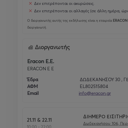
Δεν επιτρέπονται οι ακυρώσεις.
━━━━━━━━━━━━━━━━━━
Δεν επιτρέπονται οι αλλαγές (σε άλλη ημέρα, ώρα
Ο διοργανωτής αυτής της εκδήλωσης είναι η εταιρεία
ERACON 
ΝΕΑ ΤΟΠΟΘΕΣΙΑ – ΜΕΓΑΛΥΤΕΡΗ ΕΜΠΕΙΡΙ
διοργανωτή.
Η TOYCON GREECE 2026 θα πραγματοποιηθεί στο 
Διοργανωτής
Άμεση πρόσβαση μέσω Μετρό
Εύκολη πρόσβαση με ΜΜΜ
Eracon E.E.
Δωρεάν parking για εκθέτες & επισκέπτες
ERACON E E
━━━━━━━━━━━━━━━━━━
Έδρα
ΔΩΔΕΚΑΝΗΣΟΥ 30 , Γ
ΑΦΜ
EL802515804
TOYCON GREECE 2026
Email
info@eracon.gr
Δεν είναι απλώς μια έκθεση.
Είναι μια εμπειρία.
Είναι μια γιορτή.
ΔΙΗΜΕΡΟ ΕΙΣΙΤΗΡ
21.11 & 22.11
Είναι το σημείο συνάντησης της gaming, col
Δωδεκανήσου 106, Περι
10:00 - 22:00