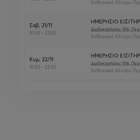
Εκθεσιακό Κέντρο Περι
ΗΜΕΡΗΣΙΟ ΕΙΣΙΤΗ
21-22 Νοεμβρίου 2026
Σαβ, 21/11
Δωδεκανήσου 106, Περι
Εκθεσιακό Κέντρο Δήμου Περιστερίου
10:00 - 22:00
Εκθεσιακό Κέντρο Περι
Ώρες διεξαγωγής : 10:00 - 22:00
ΕΙΣΙΤΗΡΙΑ :
ΗΜΕΡΗΣΙΟ ΕΙΣΙΤΗ
Κυρ, 22/11
Μονοήμερο από το γκισέ της έκθεσης και με πρ
Δωδεκανήσου 106, Περι
10:00 - 22:00
Διημέρου από το γκισέ της έκθεσης και με προπ
Εκθεσιακό Κέντρο Περι
Αγοράστε το εισιτήριο σας μέσω προπώλησης και
Δωρεάν είσοδος :
Παιδιά ηλικίας μέχρι 8 ετών | Δημοσιογραφικό πά
Δεν επιτρέπεται η είσοδος σε παιδιά κάτω των 1
Άνω των 12 ετών συνίσταται συνοδεία από ενήλι
Δωρεάν Parking