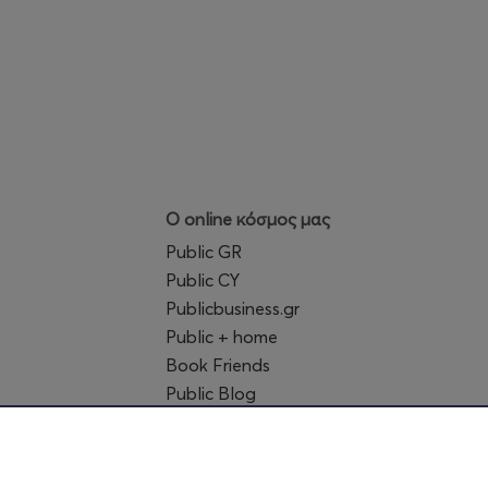
Ο online κόσμος μας
Public GR
Public CY
Publicbusiness.gr
Public + home
Book Friends
Public Blog
Η Spotify Λίστα μας