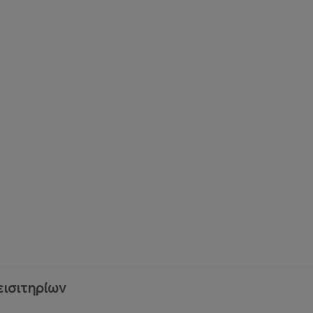
25
5QKdHl
εισιτηρίων
 την περσινή διοργάνωση, δημιουργώντας ένα μοναδικό even