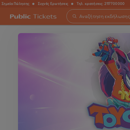
Σημεία Πώλησης
●
Συχνές Ερωτήσεις
●
Τηλ. κρατήσεις:
2117700000