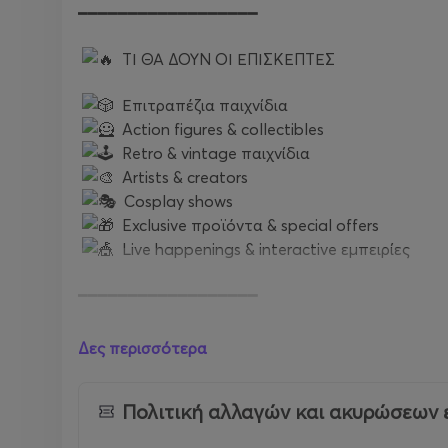
━━━━━━━━━━━━━━━━━━
ΤΙ ΘΑ ΔΟΥΝ ΟΙ ΕΠΙΣΚΕΠΤΕΣ
Επιτραπέζια παιχνίδια
Action figures & collectibles
Retro & vintage παιχνίδια
Artists & creators
Cosplay shows
Exclusive προϊόντα & special offers
Live happenings & interactive εμπειρίες
━━━━━━━━━━━━━━━━━━
Δείτε στιγμές από την TOYCON GREECE 20
Δες περισσότερα
https://youtu.be/MwaXtZMa24I?si=GffOTHYpKv
Πολιτική αλλαγών και ακυρώσεων 
Περισσότεροι από 16.000 επισκέπτες κατέκλυσαν
το παιχνίδι.