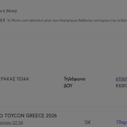
 ή θέση).
E E
.
Το More.com αποτελεί μόνο την πλατφόρμα διάθεσης εισιτηρίων της εκδήλ
Α
Εκθεσιακό Κέντρο Περιστερίου, έναν σύγχρονο χώρο με:
ΕΡΑΚΑΣ 15344
Τηλέφωνο
6936
ΔΟΥ
ΚΕΦΟ
ΙΟ TOYCON GREECE 2026
lectible & toy κοινότητας στην Ελλάδα.
12€
Πληρ
στέρι 121 34