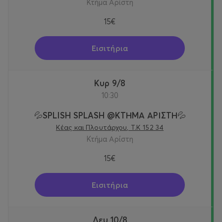
Κτήμα Αρίστη
15€
Εισιτήρια
Κυρ 9/8
10:30
💦SPLISH SPLASH @KTΗΜΑ ΑΡΙΣΤΗ💦
Κέας και Πλουτάρχου, Τ.Κ 152 34
Κτήμα Αρίστη
15€
Εισιτήρια
Δευ 10/8