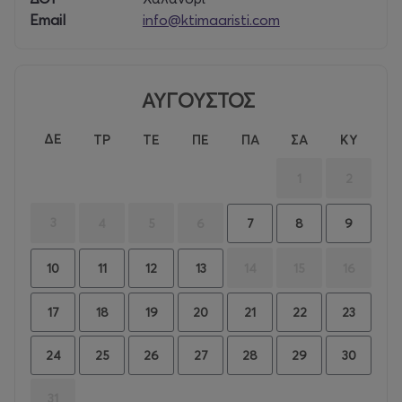
Απολαύστε αξέχαστες στιγμές δροσιάς στην πισίνα
Email
info@ktimaaristi.com
μας!
ΑΥΓΟΥΣΤΟΣ
ΔΕ
ΤΡ
ΤΕ
ΠΕ
ΠΑ
ΣΑ
ΚΥ
1
2
3
4
5
6
7
8
9
14
15
16
10
11
12
13
17
18
19
20
21
22
23
24
25
26
27
28
29
30
31