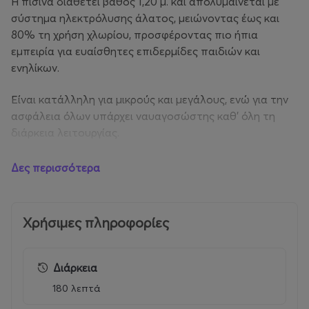
Η πισίνα διαθέτει βάθος 1,20 μ. και απολυμαίνεται με
σύστημα ηλεκτρόλυσης άλατος, μειώνοντας έως και
80% τη χρήση χλωρίου, προσφέροντας πιο ήπια
εμπειρία για ευαίσθητες επιδερμίδες παιδιών και
ενηλίκων.
Είναι κατάλληλη για μικρούς και μεγάλους, ενώ για την
ασφάλεια όλων υπάρχει ναυαγοσώστης καθ’ όλη τη
διάρκεια λειτουργίας.
Χρήσιμες πληροφορίες:
Δες περισσότερα
Η χρήση της πισίνας επιτρέπεται μόνο απο κατόχους
εισητηρίων πισίνας
Χρήσιμες πληροφορίες
• Παιδιά κάτω του 1 έτους εισέρχονται δωρεάν
Διάρκεια
• Παιδιά κάτω των 12 ετών πρέπει να συνοδεύονται
180 λεπτά
από τουλάχιστον έναν ενήλικα .