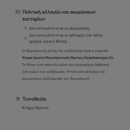
• Παρέχεται δωρεάν εξοπλισμός κολύμβησης για παιδιά
(σανίδες, τουβλάκια και μακαρόνια).
Πολιτική αλλαγών και ακυρώσεων
εισιτηρίων
Κανονισμοί πισίνας:
Δεν επιτρέπονται οι ακυρώσεις.
Ο χώρος διαθέτει ντουζιέρες και αποδυτήρια. Πριν τη
Δεν επιτρέπονται οι αλλαγές (σε άλλη
χρήση της πισίνας το ντουζ είναι υποχρεωτικό απο
ημέρα, ώρα ή θέση).
ενήλικες και παιδιά
Ο διοργανωτής αυτής της εκδήλωσης είναι η εταιρεία
Κτημα Αριστη Μονοπροσωπη Ιδιωτικη Κεφαλαιουχικη Ετ
.
*Η χρήση πετσέτας είναι απαραίτητη
.
Για όσους δεν
Το More.com αποτελεί μόνο την πλατφόρμα διάθεσης
διαθέτουν, παρέχουμε ατομικές συσκευασμένες
εισιτηρίων της εκδήλωσης. Η πολιτική αλλαγών και
πετσέτες με κόστος 3€/τεμάχιο, για χρήση καθ όλη τη
ακυρώσεων ορίζεται από τον διοργανωτή.
διάρκεια παραμονής στο χώρο της πισίνας.
🕘
Ωράριο & Παροχές Πισίνας
☀️💦
Τοποθεσία
Κτήμα Αρίστη
Το ωράριο λειτουργίας της πισίνας
ανανεώνεται
εβδομαδιαία
, με διαθέσιμα slots για την καλύτερη
εξυπηρέτησή σας.