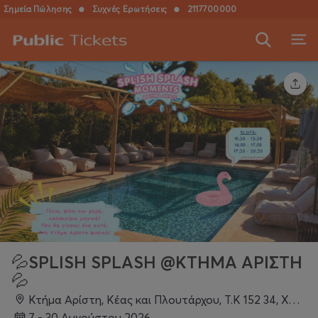
Σημεία Πώλησης
●
Συχνές Ερωτήσεις
●
2117700000
💦SPLISH SPLASH @KTΗΜΑ ΑΡΙΣΤΗ
💦
Κτήμα Αρίστη, Κέας και Πλουτάρχου, Τ.Κ 152 34, Χαλάνδρι
7 - 30 Αυγούστου 2026