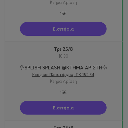
Κτήμα Αρίστη
15€
Εισιτήρια
Τρι 25/8
10:30
💦SPLISH SPLASH @KTΗΜΑ ΑΡΙΣΤΗ💦
Κέας και Πλουτάρχου, Τ.Κ 152 34
Κτήμα Αρίστη
15€
Εισιτήρια
Τετ 26/8