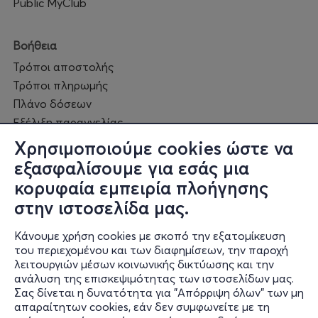
Public MyClub
Βοήθεια
Τρόποι αποστολής
Τρόποι πληρωμής
Πλάνο δόσεων
Εξέλιξη παραγγελίας
Πορεία επισκευής
Χρησιμοποιούμε cookies ώστε να
Συχνές ερωτήσεις και
εξασφαλίσουμε για εσάς μια
επικοινωνία
κορυφαία εμπειρία πλοήγησης
στην ιστοσελίδα μας.
Ο online κόσμος μας
Κάνουμε χρήση cookies με σκοπό την εξατομίκευση
Public GR
του περιεχομένου και των διαφημίσεων, την παροχή
Public CY
λειτουργιών μέσων κοινωνικής δικτύωσης και την
Publicbusiness.gr
ανάλυση της επισκεψιμότητας των ιστοσελίδων μας.
Σας δίνεται η δυνατότητα για "Απόρριψη όλων" των μη
Public + home
απαραίτητων cookies, εάν δεν συμφωνείτε με τη
Book Friends