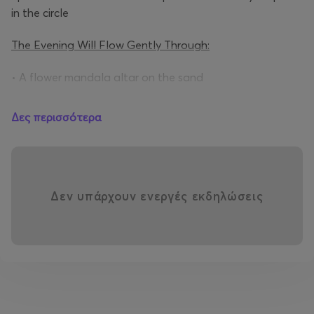
in the circle
The Evening Will Flow Gently Through:
• A flower mandala altar on the sand
• DIY herbal smudge creations
Δες περισσότερα
• Breathwork & sound bath meditation
• Fire Ritual: “Let Go, Keep Close”
Δεν υπάρχουν ενεργές εκδηλώσεις
(Release what no longer serves you into the fire. Keep
what lights you within.)
Come barefoot | Bring an open heart