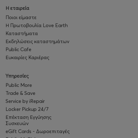
Optional: Bring a small object to place on the altar (a
Η εταιρεία
flower, a shell, a sea pebble)
Ποιοι είμαστε
Η Πρωτοβουλία Love Earth
Καταστήματα
Let the sun set with intention.
Εκδηλώσεις καταστημάτων
Public Cafe
Let the night begin with light.
Ευκαιρίες Καριέρας
Let yourself be renewed.
Υπηρεσίες
Public More
Trade & Save
Service by iRepair
Locker Pickup 24/7
Επέκταση Εγγύησης
Συσκευών
eGift Cards - Δωροεπιταγές