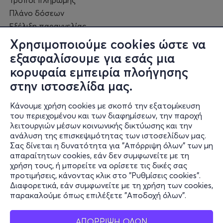
Τρόποι πληρωμής
Πλάνο δόσεων
Εξέλιξη παραγγελίας
Πορεία επισκευής
Χρησιμοποιούμε cookies ώστε να
Συχνές ερωτήσεις και
εξασφαλίσουμε για εσάς μια
επικοινωνία
κορυφαία εμπειρία πλοήγησης
στην ιστοσελίδα μας.
Ο online κόσμος μας
Κάνουμε χρήση cookies με σκοπό την εξατομίκευση
Public GR
του περιεχομένου και των διαφημίσεων, την παροχή
Public CY
λειτουργιών μέσων κοινωνικής δικτύωσης και την
Publicbusiness.gr
ανάλυση της επισκεψιμότητας των ιστοσελίδων μας.
Σας δίνεται η δυνατότητα για "Απόρριψη όλων" των μη
Public + home
απαραίτητων cookies, εάν δεν συμφωνείτε με τη
Book Friends
χρήση τους, ή μπορείτε να ορίσετε τις δικές σας
Public Blog
προτιμήσεις, κάνοντας κλικ στο "Ρυθμίσεις cookies".
Η Spotify Λίστα μας
Διαφορετικά, εάν συμφωνείτε με τη χρήση των cookies,
παρακαλούμε όπως επιλέξετε "Αποδοχή όλων".
ΑΠΟΡΡΙΨΗ ΟΛΩΝ