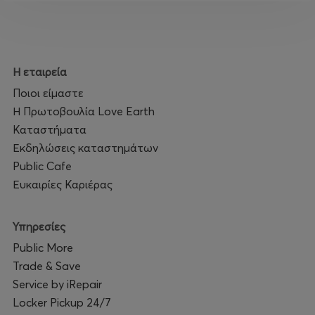
προστασία των παιδιών σε κίνδυνο.
DRESS CODE: Natural Earth Palette
Show Starts: 19:30 sharp — no late seating
Η εταιρεία
Ποιοι είμαστε
Η Πρωτοβουλία Love Earth
Καταστήματα
Εκδηλώσεις καταστημάτων
Public Cafe
Ευκαιρίες Καριέρας
Υπηρεσίες
Public More
Trade & Save
Service by iRepair
Locker Pickup 24/7