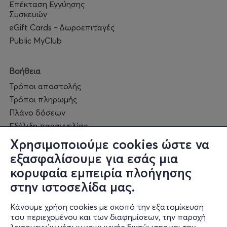
Επέκταση Εγγύησης
Συσκευών
eGift Cards - Δωροεπιταγές
Public MyClub
Βοήθεια
Τρόποι αποστολής
Τρόποι πληρωμής
Πλάνο δόσεων
Εξέλιξη παραγγελίας
Πορεία επισκευής
Χρησιμοποιούμε cookies ώστε να
Συχνές ερωτήσεις και
εξασφαλίσουμε για εσάς μια
επικοινωνία
κορυφαία εμπειρία πλοήγησης
στην ιστοσελίδα μας.
Ο online κόσμος μας
Κάνουμε χρήση cookies με σκοπό την εξατομίκευση
Public GR
του περιεχομένου και των διαφημίσεων, την παροχή
Public CY