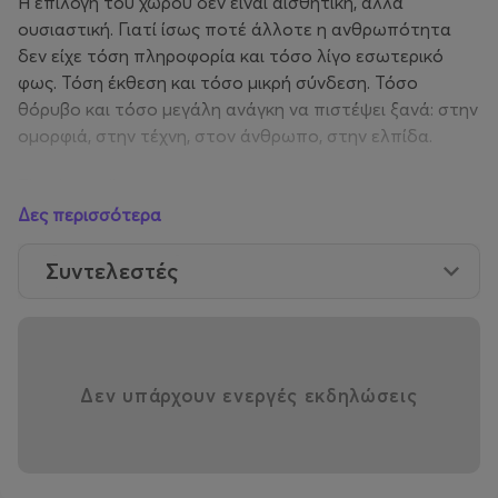
Η επιλογή του χώρου δεν είναι αισθητική, αλλά
ουσιαστική. Γιατί ίσως ποτέ άλλοτε η ανθρωπότητα
δεν είχε τόση πληροφορία και τόσο λίγο εσωτερικό
φως. Τόση έκθεση και τόσο μικρή σύνδεση. Τόσο
θόρυβο και τόσο μεγάλη ανάγκη να πιστέψει ξανά: στην
ομορφιά, στην τέχνη, στον άνθρωπο, στην ελπίδα.
The Catwalk
DAPHNE VALENTE / DEUX HOMMES / STELIOS
Δες περισσότερα
KOUDOUNARIS
Upcoming Talent: ATHANASIOS VASILEIADES
Συντελεστές
THE CAUSE
Το Hautes Grecians διατηρεί σταθερά τον κοινωνικό
Δεν υπάρχουν ενεργές εκδηλώσεις
του χαρακτήρα.
Όλα τα έσοδα από τα εισιτήρια της
βραδιάς θα διατεθούν για τους σκοπούς του ΕΛΙΖΑ
(Εταιρεία κατά της Κακοποίησης του Παιδιού),
στηρίζοντας έμπρακτα το πολύτιμο έργο του για την