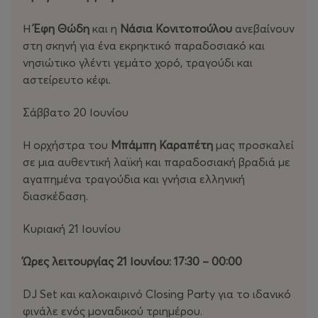
c4Z-
ffAUtegCC0sq43ZFHSvPsgvcJGIz61_aem_s9zdwnprL-
Η
Έφη Θώδη
και η
Νάσια Κονιτοπούλου
ανεβαίνουν
5dbwPHVCM3xA
στη σκηνή για ένα εκρηκτικό παραδοσιακό και
νησιώτικο γλέντι γεμάτο χορό, τραγούδι και
Tik Tok: https://www.tiktok.com/@canteen.festival
αστείρευτο κέφι.
Σάββατο 20 Ιουνίου
Η ορχήστρα του
Μπάμπη Καραπέτη
μας προσκαλεί
σε μια αυθεντική λαϊκή και παραδοσιακή βραδιά με
αγαπημένα τραγούδια και γνήσια ελληνική
διασκέδαση.
Κυριακή 21 Ιουνίου
Ώρες λειτουργίας 21 Ιουνίου: 17:30 – 00:00
DJ Set και καλοκαιρινό Closing Party για το ιδανικό
φινάλε ενός μοναδικού τριημέρου.