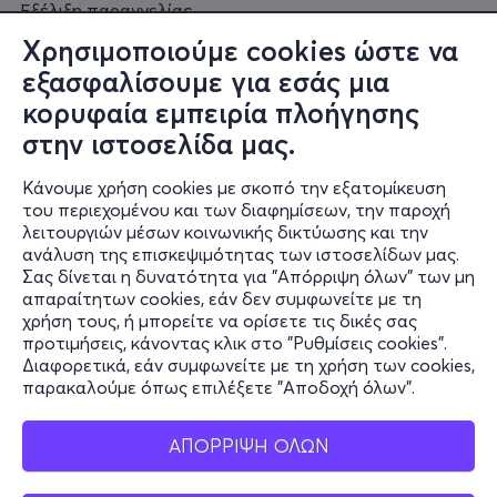
Εξέλιξη παραγγελίας
Πορεία επισκευής
Χρησιμοποιούμε cookies ώστε να
Συχνές ερωτήσεις και
εξασφαλίσουμε για εσάς μια
επικοινωνία
κορυφαία εμπειρία πλοήγησης
στην ιστοσελίδα μας.
Ο online κόσμος μας
Κάνουμε χρήση cookies με σκοπό την εξατομίκευση
Public GR
του περιεχομένου και των διαφημίσεων, την παροχή
Public CY
λειτουργιών μέσων κοινωνικής δικτύωσης και την
Publicbusiness.gr
ανάλυση της επισκεψιμότητας των ιστοσελίδων μας.
Σας δίνεται η δυνατότητα για "Απόρριψη όλων" των μη
Public + home
απαραίτητων cookies, εάν δεν συμφωνείτε με τη
Book Friends
χρήση τους, ή μπορείτε να ορίσετε τις δικές σας
Public Blog
προτιμήσεις, κάνοντας κλικ στο "Ρυθμίσεις cookies".
Η Spotify Λίστα μας
Διαφορετικά, εάν συμφωνείτε με τη χρήση των cookies,
παρακαλούμε όπως επιλέξετε "Αποδοχή όλων".
ΑΠΟΡΡΙΨΗ ΟΛΩΝ