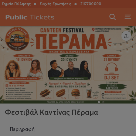
Σημεία Πώλησης
●
Συχνές Ερωτήσεις
●
2117700000
Φεστιβάλ Καντίνας Πέρaμα
Περιγραφή