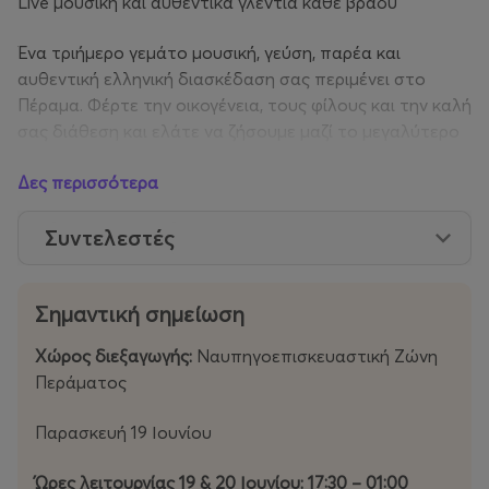
Live μουσική και αυθεντικά γλέντια κάθε βράδυ
Ένα τριήμερο γεμάτο μουσική, γεύση, παρέα και
αυθεντική ελληνική διασκέδαση σας περιμένει στο
Πέραμα. Φέρτε την οικογένεια, τους φίλους και την καλή
σας διάθεση και ελάτε να ζήσουμε μαζί το μεγαλύτερο
street food & μουσικό φεστιβάλ του καλοκαιριού!
Δες περισσότερα
Σε συνεργασία με τον
Δήμο Περάματος
.
Συντελεστές
Φεστιβάλ Καντίνας
: όπου πάμε, γίνεται γιορτή
Facebook: https://www.facebook.com/canteenfestival
Σημαντική σημείωση
Χώρος διεξαγωγής:
Ναυπηγοεπισκευαστική Ζώνη
Instagram: https://www.instagram.com/canteen_festival
Περάματος
?
fbclid=IwY2xjawRqku9leHRuA2FlbQIxMABicmlkETBQZm
Παρασκευή 19 Ιουνίου
1DVmNuSEllRHFFRmtJc3J0YwZhcHBfaWQQMjIyMDM5
MTc4ODIwMDg5MgABHuUbzeT8zBaIlJ6DFO2Z_TTmft
Ώρες λειτουργίας 19 & 20 Ιουνίου: 17:30 – 01:00