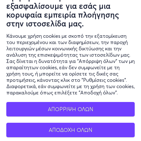
Συχνές ερωτήσεις και
εξασφαλίσουμε για εσάς μια
επικοινωνία
κορυφαία εμπειρία πλοήγησης
στην ιστοσελίδα μας.
Ο online κόσμος μας
Κάνουμε χρήση cookies με σκοπό την εξατομίκευση
Public GR
του περιεχομένου και των διαφημίσεων, την παροχή
Public CY
λειτουργιών μέσων κοινωνικής δικτύωσης και την
Publicbusiness.gr
ανάλυση της επισκεψιμότητας των ιστοσελίδων μας.
Σας δίνεται η δυνατότητα για "Απόρριψη όλων" των μη
Public + home
απαραίτητων cookies, εάν δεν συμφωνείτε με τη
Book Friends
χρήση τους, ή μπορείτε να ορίσετε τις δικές σας
Public Blog
προτιμήσεις, κάνοντας κλικ στο "Ρυθμίσεις cookies".
Η Spotify Λίστα μας
Διαφορετικά, εάν συμφωνείτε με τη χρήση των cookies,
παρακαλούμε όπως επιλέξετε "Αποδοχή όλων".
ΑΠΟΡΡΙΨΗ ΟΛΩΝ
ΑΠΟΔΟΧΗ ΟΛΩΝ