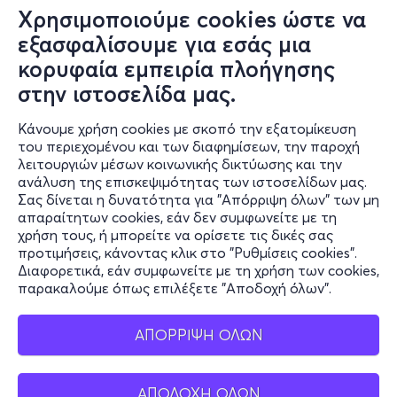
Πορεία επισκευής
Χρησιμοποιούμε cookies ώστε να
Συχνές ερωτήσεις και
εξασφαλίσουμε για εσάς μια
επικοινωνία
κορυφαία εμπειρία πλοήγησης
στην ιστοσελίδα μας.
Ο online κόσμος μας
Κάνουμε χρήση cookies με σκοπό την εξατομίκευση
Public GR
του περιεχομένου και των διαφημίσεων, την παροχή
Public CY
λειτουργιών μέσων κοινωνικής δικτύωσης και την
Publicbusiness.gr
ανάλυση της επισκεψιμότητας των ιστοσελίδων μας.
Σας δίνεται η δυνατότητα για "Απόρριψη όλων" των μη
Public + home
απαραίτητων cookies, εάν δεν συμφωνείτε με τη
Book Friends
χρήση τους, ή μπορείτε να ορίσετε τις δικές σας
Public Blog
προτιμήσεις, κάνοντας κλικ στο "Ρυθμίσεις cookies".
Η Spotify Λίστα μας
Διαφορετικά, εάν συμφωνείτε με τη χρήση των cookies,
παρακαλούμε όπως επιλέξετε "Αποδοχή όλων".
ΑΠΟΡΡΙΨΗ ΟΛΩΝ
ΑΠΟΔΟΧΗ ΟΛΩΝ