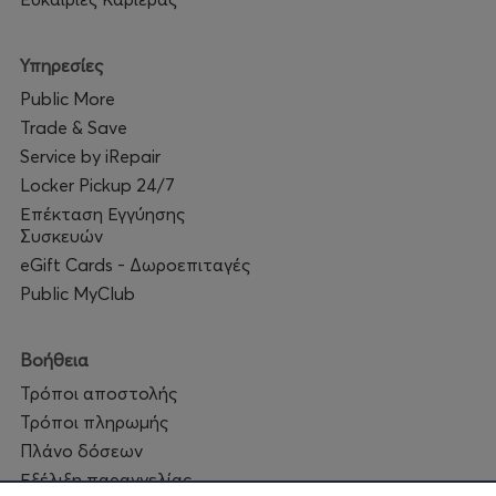
Υπηρεσίες
Public More
Trade & Save
Service by iRepair
Locker Pickup 24/7
Επέκταση Εγγύησης
Συσκευών
eGift Cards - Δωροεπιταγές
Public MyClub
Βοήθεια
Τρόποι αποστολής
Τρόποι πληρωμής
Πλάνο δόσεων
Εξέλιξη παραγγελίας