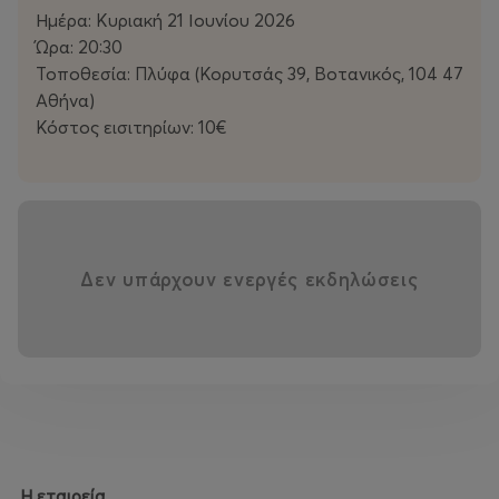
Φώτης Μπαναβάς, Φιλαρέτη Παπαδοπούλου, Ντέμη
Ημέρα: Κυριακή 21 Ιουνίου 2026
Παπαθανασίου, Δημήτρης Παπακυριαζής, Αγγελική
Ώρα: 20:30
Σακελλαρίου, Μανώλης Σαριδάκης, Ισιδώρα Φρέιζερ
Τοποθεσία: Πλύφα (Κορυτσάς 39, Βοτανικός, 104 47
Αθήνα)
Παραγωγή: liminal
Κόστος εισιτηρίων: 10€
Χρήσιμες πληροφορίες
Ημέρα: Κυριακή 21 Ιουνίου 2026
Ώρα: 20:30
Τοποθεσία: Πλύφα (Κορυτσάς 39, Βοτανικός, 104 47
Δεν υπάρχουν ενεργές εκδηλώσεις
Αθήνα)
Κόστος εισιτηρίων: 10€
Η εταιρεία