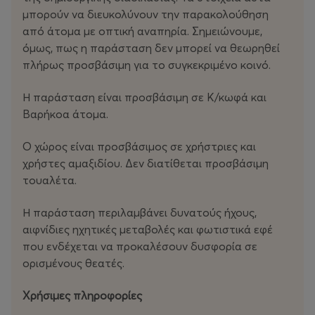
διευκολύνουν την παρακολούθηση από άτομα με
μπορούν να διευκολύνουν την παρακολούθηση
οπτική αναπηρία. Σημειώνουμε, όμως, πως η
από άτομα με οπτική αναπηρία. Σημειώνουμε,
παράσταση δεν μπορεί να θεωρηθεί πλήρως
όμως, πως η παράσταση δεν μπορεί να θεωρηθεί
προσβάσιμη για το συγκεκριμένο κοινό.
πλήρως προσβάσιμη για το συγκεκριμένο κοινό.
Η παράσταση είναι προσβάσιμη σε Κ/κωφά και
Η παράσταση είναι προσβάσιμη σε Κ/κωφά και
Βαρήκοα άτομα.
Βαρήκοα άτομα.
Ο χώρος είναι προσβάσιμος σε χρήστριες και χρήστες
Ο χώρος είναι προσβάσιμος σε χρήστριες και
αμαξιδίου. Δεν διατίθεται προσβάσιμη τουαλέτα.
χρήστες αμαξιδίου. Δεν διατίθεται προσβάσιμη
τουαλέτα.
Η παράσταση περιλαμβάνει δυνατούς ήχους,
Συντελεστές
αιφνίδιες ηχητικές μεταβολές και φωτιστικά εφέ
που ενδέχεται να προκαλέσουν δυσφορία σε
Χορογραφία/συντονισμός: Κατερίνα Γεβετζή
ορισμένους θεατές.
Συνδημιουργία/ερμηνεία: Ομάδα artogether
Κώστας Αδαμόπουλος, Μάριος Αποστολίδης, Νάσια
Χρήσιμες πληροφορίες
Γιαννακοπούλου, Χρήστος Γιώτης, Ιουλίτα Λατάνη,