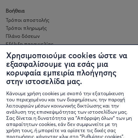
Βοήθεια
Τρόποι αποστολής
Τρόποι πληρωμής
Πλάνο δόσεων
Εξέλιξη παραγγελίας
Πορεία επισκευής
Χρησιμοποιούμε cookies ώστε να
Συχνές ερωτήσεις και
εξασφαλίσουμε για εσάς μια
επικοινωνία
κορυφαία εμπειρία πλοήγησης
στην ιστοσελίδα μας.
Ο online κόσμος μας
Κάνουμε χρήση cookies με σκοπό την εξατομίκευση
Public GR
του περιεχομένου και των διαφημίσεων, την παροχή
Public CY
λειτουργιών μέσων κοινωνικής δικτύωσης και την
Publicbusiness.gr
ανάλυση της επισκεψιμότητας των ιστοσελίδων μας.
Σας δίνεται η δυνατότητα για "Απόρριψη όλων" των μη
Public + home
απαραίτητων cookies, εάν δεν συμφωνείτε με τη
Book Friends
χρήση τους, ή μπορείτε να ορίσετε τις δικές σας
Public Blog
προτιμήσεις, κάνοντας κλικ στο "Ρυθμίσεις cookies".