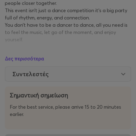
people closer together.
This event isn’t just a dance competition it’s a big party
full of rhythm, energy, and connection.
You don’t have to be a dancer to dance, all you need is
to feel the music, let go of the moment, and enjoy
yourself.
BATTLE
Δες περισσότερα
At the core of the competition lies the dance battle,
where in various categories such as Crew vs Crew or
Συντελεστές
1vs1 renowned judges decide who stands out as the best
dancer.Each showdown reaches peak levels of
spectacle, excitement, and inspiration, as dancers give
Σημαντική σημείωση
their all, turning the stage into a space filled with
passion, expression, and intensity.
For the best service, please arrive 15 to 20 minutes
earlier.