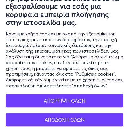
Συχνές ερωτήσεις και
εξασφαλίσουμε για εσάς μια
επικοινωνία
κορυφαία εμπειρία πλοήγησης
στην ιστοσελίδα μας.
Ο online κόσμος μας
Κάνουμε χρήση cookies με σκοπό την εξατομίκευση
Public GR
του περιεχομένου και των διαφημίσεων, την παροχή
Public CY
λειτουργιών μέσων κοινωνικής δικτύωσης και την
Publicbusiness.gr
ανάλυση της επισκεψιμότητας των ιστοσελίδων μας.
Σας δίνεται η δυνατότητα για "Απόρριψη όλων" των μη
Public + home
απαραίτητων cookies, εάν δεν συμφωνείτε με τη
Book Friends
χρήση τους, ή μπορείτε να ορίσετε τις δικές σας
Public Blog
προτιμήσεις, κάνοντας κλικ στο "Ρυθμίσεις cookies".
Η Spotify Λίστα μας
Διαφορετικά, εάν συμφωνείτε με τη χρήση των cookies,
παρακαλούμε όπως επιλέξετε "Αποδοχή όλων".
ΑΠΟΡΡΙΨΗ ΟΛΩΝ
ΑΠΟΔΟΧΗ ΟΛΩΝ