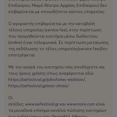
ζωντανές τέχνες και την αυτονομία τους, αλλά και τις
Επιδαύρου, Μικρό θέατρο Αρχαίας Επιδαύρου) δεν
κοινές ρίζες που ξεπερνούν τον περιορισμό των
επιβαρύνεται με οποιοδήποτε κόστος υπηρεσίας.
γεωγραφικών συνόρων.
Ο αγοραστής επιβαρύνεται με την καταβολή
Στο Shiraz επτά χορευτές κινούνται μαζί και συνάμα
τέλους υπηρεσίας (service fee), στην περίπτωση
μόνοι σε μια εντυπωσιακή μουσική παρτιτούρα· ένας
που προμηθεύεται εισιτήρια μέσω διαδικτύου
παλλόμενος, βιομηχανικός ρυθμός –ενισχυμένος από
(οnline) ή και τηλεφωνικά. Σε περίπτωση ματαίωσης
μελωδικά στοιχεία της ιρανικής μουσικής παράδοσης–
της εκδήλωσης το τέλος υπηρεσίας(service fee)δεν
τους ωθεί σε μια σχεδόν εκστατική, υπνωτική
επιστρέφεται.
κατάσταση. Κρατώντας στο μεγαλύτερο μέρος του
έργου την παλάμη κοντά στο πρόσωπό τους, οι
Με την αγορά του εισιτηρίου σας αποδέχεστε και
χορευτές κλείνουν το βλέμμα τους μέσα στον ελάχιστο
τους όρους χρήσης όπως αναφέρονται εδώ:
χώρο μιας μετακίνησης. Και ακριβώς επειδή το βήμα
https://aefestival.gr/plirofories-eisitirion/
,
τους γίνεται μονάδα μέτρησης του
https://aefestival.gr/oroi-chrisis/
χρόνου, χαράσσοντας ρευστές τροχιές που τους
φέρνουν κοντά σε εφήμερους σχηματισμούς, το έργο
Οι
κινείται νομοτελειακά στο παρόν.
σελίδες:
www.aefestival.gr
και
www.more.com
είναι
τα μοναδικά επίσημα κανάλια πώλησης εισιτηρίων
Με μια αταλάντευτη προσήλωση στις συνειρμικές
των εκδηλώσεων του Φεστιβάλ Αθηνών