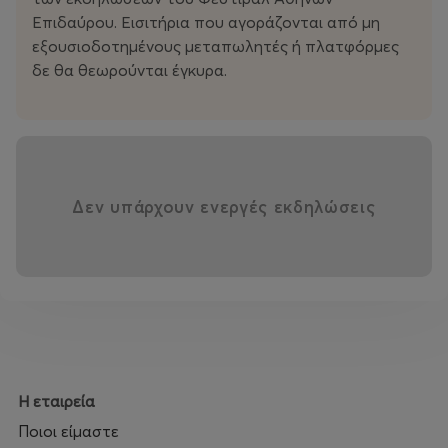
παρορμήσεις που γεννιούνται από τις
Επιδαύρου. Εισιτήρια που αγοράζονται από μη
κινήσεις των χορευτών, το Shiraz φέρνει στο
εξουσιοδοτημένους μεταπωλητές ή πλατφόρμες
προσκήνιο τον χορό ως άσκηση συλλογικής μνήμης· μια
δε θα θεωρούνται έγκυρα.
άσκηση αγάπης.
Δεν υπάρχουν ενεργές εκδηλώσεις
Η εταιρεία
Ποιοι είμαστε