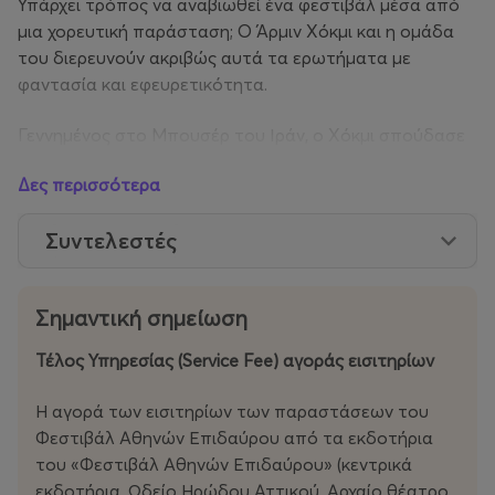
Υπάρχει τρόπος να αναβιωθεί ένα φεστιβάλ μέσα από
μια χορευτική παράσταση; Ο Άρμιν Χόκμι και η ομάδα
του διερευνούν ακριβώς αυτά τα ερωτήματα με
φαντασία και εφευρετικότητα.
Γεννημένος στο Μπουσέρ του Ιράν, ο Χόκμι σπούδασε
και ζει ανάμεσα στη Νορβηγία και τη Γερμανία.
Δες περισσότερα
Αποτυπώνοντας θραύσματα εκείνης της καλλιτεχνικής
ουτοπίας, ο χορογράφος πλοηγείται στο αρχείο του
Συντελεστές
απαγορευμένου φεστιβάλ σαν να προσπαθεί
να αφουγκραστεί ένα παρελθόν που δεν πρόλαβε να
ζήσει.
Σημαντική σημείωση
Η αναβίωση του Shiraz τοποθετείται στο παρόν με τη
Τέλος Υπηρεσίας (Service Fee) αγοράς εισιτηρίων
μορφή μιας χορευτικής παράστασης που λειτουργεί
ταυτόχρονα ως φόρος τιμής στο τότε, αλλά και ως ένα
Η αγορά των εισιτηρίων των παραστάσεων του
νεοπαγές υπόστρωμα του φαντασιακού. Μέσα σε αυτό,
Φεστιβάλ Αθηνών Επιδαύρου από τα εκδοτήρια
ο δημιουργός επιδιώκει να ανασυστήσει τις φιλοδοξίες
του «Φεστιβάλ Αθηνών Επιδαύρου» (κεντρικά
εκείνης της γιορτής, την αγάπη του φεστιβάλ για τις
εκδοτήρια, Ωδείο Ηρώδου Αττικού, Αρχαίο θέατρο