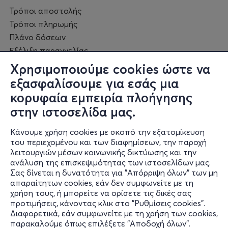
Τρόποι αποστολής
Τρόποι πληρωμής
Πλάνο δόσεων
Εξέλιξη παραγγελίας
Πορεία επισκευής
Χρησιμοποιούμε cookies ώστε να
Συχνές ερωτήσεις και
εξασφαλίσουμε για εσάς μια
επικοινωνία
κορυφαία εμπειρία πλοήγησης
στην ιστοσελίδα μας.
Ο online κόσμος μας
Κάνουμε χρήση cookies με σκοπό την εξατομίκευση
Public GR
του περιεχομένου και των διαφημίσεων, την παροχή
Public CY
λειτουργιών μέσων κοινωνικής δικτύωσης και την
Publicbusiness.gr
ανάλυση της επισκεψιμότητας των ιστοσελίδων μας.
Σας δίνεται η δυνατότητα για "Απόρριψη όλων" των μη
Public + home
απαραίτητων cookies, εάν δεν συμφωνείτε με τη
Book Friends
χρήση τους, ή μπορείτε να ορίσετε τις δικές σας
Public Blog
προτιμήσεις, κάνοντας κλικ στο "Ρυθμίσεις cookies".
Η Spotify Λίστα μας
Διαφορετικά, εάν συμφωνείτε με τη χρήση των cookies,
παρακαλούμε όπως επιλέξετε "Αποδοχή όλων".