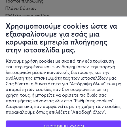
Τρόποι πληρωμής
Πλάνο δόσεων
Εξέλιξη παραγγελίας
Πορεία επισκευής
Χρησιμοποιούμε cookies ώστε να
Συχνές ερωτήσεις και
εξασφαλίσουμε για εσάς μια
επικοινωνία
κορυφαία εμπειρία πλοήγησης
στην ιστοσελίδα μας.
Ο online κόσμος μας
Κάνουμε χρήση cookies με σκοπό την εξατομίκευση
Public GR
του περιεχομένου και των διαφημίσεων, την παροχή
Public CY
λειτουργιών μέσων κοινωνικής δικτύωσης και την
Publicbusiness.gr
ανάλυση της επισκεψιμότητας των ιστοσελίδων μας.
Σας δίνεται η δυνατότητα για "Απόρριψη όλων" των μη
Public + home
απαραίτητων cookies, εάν δεν συμφωνείτε με τη
Book Friends
χρήση τους, ή μπορείτε να ορίσετε τις δικές σας
Public Blog
προτιμήσεις, κάνοντας κλικ στο "Ρυθμίσεις cookies".
Η Spotify Λίστα μας
Διαφορετικά, εάν συμφωνείτε με τη χρήση των cookies,
παρακαλούμε όπως επιλέξετε "Αποδοχή όλων".
ΑΠΟΡΡΙΨΗ ΟΛΩΝ