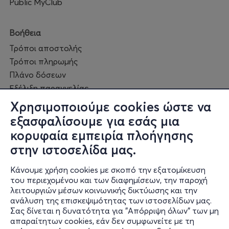
Μια αθάνατη ιστορία που συνεχίζει να προκαλεί βαθιά
Public MyClub
συναισθήματα.
Ένα μπαλέτο για τον παθιασμένο έρωτα.
Βοήθεια
Τρόποι αποστολής
Έργο βασισμένο στην ομώνυμη ιστορία του Prosper
Τρόποι πληρωμής
Mérimée
Πλάνο δόσεων
Εξέλιξη παραγγελίας
Πορεία επισκευής
Χρησιμοποιούμε cookies ώστε να
Συχνές ερωτήσεις και
εξασφαλίσουμε για εσάς μια
επικοινωνία
Μουσική: Georges Bizet
κορυφαία εμπειρία πλοήγησης
Χορογραφία: Agnese Omodei Sale & Federico Veratti
στην ιστοσελίδα μας.
Ο online κόσμος μας
Σκηνικά: Marco Pesta
Καλλιτεχνική Διεύθυνση: Carlo Pesta
Κάνουμε χρήση cookies με σκοπό την εξατομίκευση
Public GR
του περιεχομένου και των διαφημίσεων, την παροχή
Public CY
λειτουργιών μέσων κοινωνικής δικτύωσης και την
Publicbusiness.gr
ανάλυση της επισκεψιμότητας των ιστοσελίδων μας.
ΠΡΟΠΩΛΗΣΗ MORE.COM
Σας δίνεται η δυνατότητα για "Απόρριψη όλων" των μη
Public + home
απαραίτητων cookies, εάν δεν συμφωνείτε με τη
Book Friends