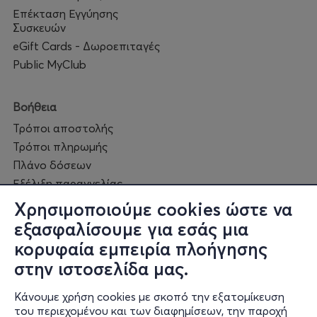
Επέκταση Εγγύησης
Συσκευών
eGift Cards - Δωροεπιταγές
Public MyClub
Βοήθεια
Τρόποι αποστολής
Τρόποι πληρωμής
Πλάνο δόσεων
Εξέλιξη παραγγελίας
Πορεία επισκευής
Χρησιμοποιούμε cookies ώστε να
Συχνές ερωτήσεις και
εξασφαλίσουμε για εσάς μια
επικοινωνία
κορυφαία εμπειρία πλοήγησης
στην ιστοσελίδα μας.
Ο online κόσμος μας
Κάνουμε χρήση cookies με σκοπό την εξατομίκευση
Public GR
του περιεχομένου και των διαφημίσεων, την παροχή
Public CY