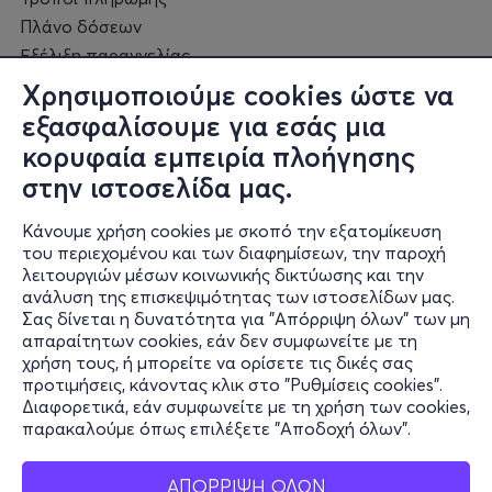
Πλάνο δόσεων
Εξέλιξη παραγγελίας
Πορεία επισκευής
Χρησιμοποιούμε cookies ώστε να
Συχνές ερωτήσεις και
εξασφαλίσουμε για εσάς μια
επικοινωνία
κορυφαία εμπειρία πλοήγησης
στην ιστοσελίδα μας.
Ο online κόσμος μας
Κάνουμε χρήση cookies με σκοπό την εξατομίκευση
Public GR
του περιεχομένου και των διαφημίσεων, την παροχή
Public CY
λειτουργιών μέσων κοινωνικής δικτύωσης και την
Publicbusiness.gr
ανάλυση της επισκεψιμότητας των ιστοσελίδων μας.
Σας δίνεται η δυνατότητα για "Απόρριψη όλων" των μη
Public + home
απαραίτητων cookies, εάν δεν συμφωνείτε με τη
Book Friends
χρήση τους, ή μπορείτε να ορίσετε τις δικές σας
Public Blog
προτιμήσεις, κάνοντας κλικ στο "Ρυθμίσεις cookies".
Η Spotify Λίστα μας
Διαφορετικά, εάν συμφωνείτε με τη χρήση των cookies,
παρακαλούμε όπως επιλέξετε "Αποδοχή όλων".
ΑΠΟΡΡΙΨΗ ΟΛΩΝ