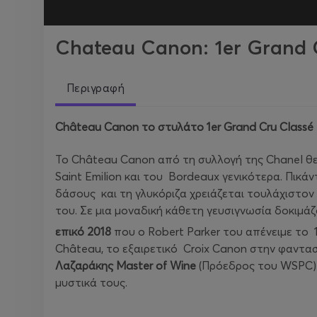
Chateau Canon: 1er Grand 
Περιγραφή
Ch
â
teau
Canon
το στυλάτο 1
er
Grand
Cru
Class
é
Το Château Canon από τη συλλογή της Chanel θε
Saint Emilion και του Bordeaux γενικότερα. Πικά
δάσους και τη γλυκόριζα χρειάζεται τουλάχιστον 10
του. Σε μια μοναδική κάθετη γευσιγνωσία δοκιμά
επικό 2018
που ο Robert Parker του απένειμε το 1
Château, το εξαιρετικό Croix Canon στην φαντασ
Λαζαράκης
Master
of
Wine
(Πρόεδρος του WSPC)
μυστικά τους.