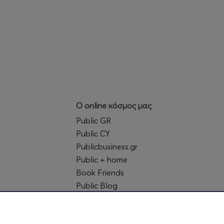
Ο online κόσμος μας
Public GR
Public CY
Publicbusiness.gr
Public + home
Book Friends
Public Blog
Η Spotify Λίστα μας