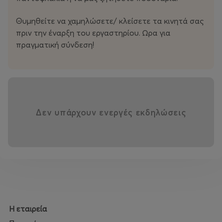
φίλους Να απολαμβάνουν νέες εμπειρίες Να
αποκτήσουν αυτοπεποίθηση Να αναπτυχθούν
Θυμηθείτε να χαμηλώσετε/ κλείσετε τα κινητά σας
σωματικά, κοινωνικά, συναισθηματικά και διανοητικά.
πριν την έναρξη του εργαστηρίου. Ωρα για
Να αναπτύξουν τις κοινωνικές τους δεξιότητές της
πραγματική σύνδεση!
συνεργασίας,της αλληλοβοήθειας και της ανταλλαγής.
Να εξασκήσουν τη λεκτική και μη λεκτική επικοινωνία
μέσω της επαφής τους με άλλα παιδιά και ενήλικες Να
αποκτήσουν καλύτερο έλεγχο του σώματος και των
αισθήσεών τους. Να μάθουν να αναγνωρίζουν τα
Δεν υπάρχουν ενεργές εκδηλώσεις
χρώματα, τα σχήματα, τα μεγέθη, τις υφές , τη
ποσότητα και άλλες βασικές έννοιες. Να επεκτείνουν
τις γνώσεις τους σε ένα κοινωνικό περιβάλλον.
Η εταιρεία