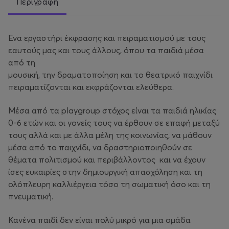
Περιγραφή
Ένα εργαστήρι έκφρασης και πειραματισμού με τους
εαυτούς μας και τους άλλους, όπου τα παιδιά μέσα
από τη
μουσική, την δραματοποίηση και το θεατρικό παιχνίδι
πειραματίζονται και εκφράζονται ελεύθερα.
Μέσα από τα playgroup στόχος είναι τα παιδιά ηλικίας
0-6 ετών και οι γονείς τους να έρθουν σε επαφή μεταξύ
τους αλλά και με άλλα μέλη της κοινωνίας, να μάθουν
μέσα από το παιχνίδι, να δραστηριοποιηθούν σε
θέματα πολιτισμού και περιβάλλοντος και να έχουν
ίσες ευκαιρίες στην δημιουργική απασχόληση και τη
ολόπλευρη καλλιέργεια τόσο τη σωματική όσο και τη
πνευματική.
Κανένα παιδί δεν είναι πολύ μικρό για μια ομάδα