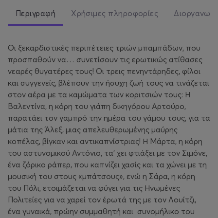
Περιγραφή
Χρήσιμες πληροφορίες
Διοργανωτ
Οι ξεκαρδιστικές περιπέτειες τριών μπαμπάδων, που
προσπαθούν να… συνετίσουν τις ερωτικώς ατίθασες
νεαρές θυγατέρες τους! Οι τρεις πενηντάρηδες, φίλοι
και συγγενείς, βλέπουν την ήσυχη ζωή τους να τινάζεται
στον αέρα με τα καμώματα των κοριτσιών τους: Η
Βαλεντίνα, η κόρη του γιάπη δικηγόρου Αρτούρο,
παρατάει τον γαμπρό την ημέρα του γάμου τους, για τα
μάτια της Άλεξ, μιας απελευθερωμένης μαύρης
κοπέλας, βίγκαν και αντικαπνίστριας! Η Μάρτα, η κόρη
του αστυνομικού Αντόνιο, τα’ χει φτιάξει με τον Σιμόνε,
ένα ζόρικο ράπερ, που καπνίζει χασίς και τα χώνει με τη
μουσική του στους «μπάτσους», ενώ η Σάρα, η κόρη
του Πόλι, ετοιμάζεται να φύγει για τις Ηνωμένες
Πολιτείες για να χαρεί τον έρωτά της με τον Λουίτζι,
ένα γυναικά, πρώην συμμαθητή και συνομήλικο του