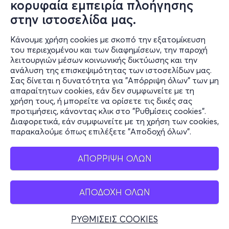
κορυφαία εμπειρία πλοήγησης
στην ιστοσελίδα μας.
Ο online κόσμος μας
Κάνουμε χρήση cookies με σκοπό την εξατομίκευση
Public GR
του περιεχομένου και των διαφημίσεων, την παροχή
Public CY
λειτουργιών μέσων κοινωνικής δικτύωσης και την
Publicbusiness.gr
ανάλυση της επισκεψιμότητας των ιστοσελίδων μας.
Σας δίνεται η δυνατότητα για "Απόρριψη όλων" των μη
Public + home
απαραίτητων cookies, εάν δεν συμφωνείτε με τη
Book Friends
χρήση τους, ή μπορείτε να ορίσετε τις δικές σας
Public Blog
προτιμήσεις, κάνοντας κλικ στο "Ρυθμίσεις cookies".
Η Spotify Λίστα μας
Διαφορετικά, εάν συμφωνείτε με τη χρήση των cookies,
παρακαλούμε όπως επιλέξετε "Αποδοχή όλων".
ΑΠΟΡΡΙΨΗ ΟΛΩΝ
ΑΠΟΔΟΧΗ ΟΛΩΝ
ΡΥΘΜΙΣΕΙΣ COOKIES