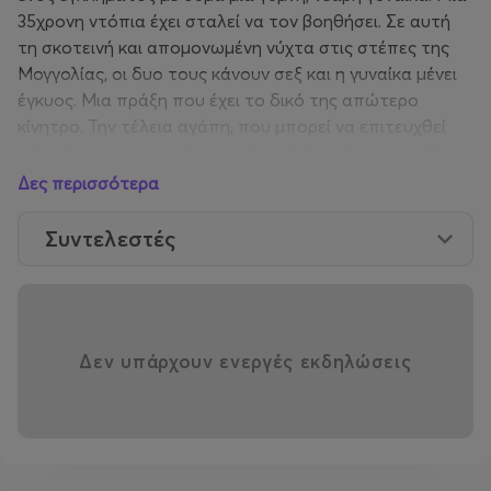
35χρονη ντόπια έχει σταλεί να τον βοηθήσει. Σε αυτή
τη σκοτεινή και απομονωμένη νύχτα στις στέπες της
Μογγολίας, οι δυο τους κάνουν σεξ και η γυναίκα μένει
έγκυος. Μια πράξη που έχει το δικό της απώτερο
κίνητρο. Την τέλεια αγάπη, που μπορεί να επιτευχθεί
μόνο όταν την κρατάς μακριά από έναν άντρα σε όλη
τη διάρκεια της ζωής σας.
Δες περισσότερα
"
Μια σοφή ιστορία για τον έρωτα και την
Συντελεστές
τρυφερότητα
",
VARIETY
"
Η απόλυτη art ταινία
"
, THE HOLYWOOD REPORTER
Δεν υπάρχουν ενεργές εκδηλώσεις