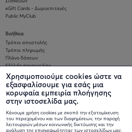
Συσκευών
eGift Cards - Δωροεπιταγές
Public MyClub
Βοήθεια
Τρόποι αποστολής
Τρόποι πληρωμής
Πλάνο δόσεων
Εξέλιξη παραγγελίας
Πορεία επισκευής
Χρησιμοποιούμε cookies ώστε να
Συχνές ερωτήσεις και
εξασφαλίσουμε για εσάς μια
επικοινωνία
κορυφαία εμπειρία πλοήγησης
στην ιστοσελίδα μας.
Ο online κόσμος μας
Κάνουμε χρήση cookies με σκοπό την εξατομίκευση
Public GR
του περιεχομένου και των διαφημίσεων, την παροχή
Public CY
λειτουργιών μέσων κοινωνικής δικτύωσης και την
Publicbusiness.gr
ανάλυση της επισκεψιμότητας των ιστοσελίδων μας.