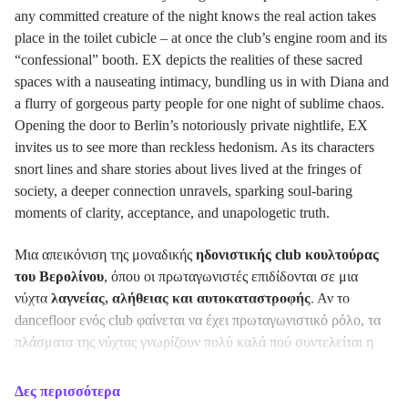
any committed creature of the night knows the real action takes
place in the toilet cubicle – at once the club’s engine room and its
“confessional” booth. EX depicts the realities of these sacred
spaces with a nauseating intimacy, bundling us in with Diana and
a flurry of gorgeous party people for one night of sublime chaos.
Opening the door to Berlin’s notoriously private nightlife, EX
invites us to see more than reckless hedonism. As its characters
snort lines and share stories about lives lived at the fringes of
society, a deeper connection unravels, sparking soul-baring
moments of clarity, acceptance, and unapologetic truth.
Μια απεικόνιση της μοναδικής
ηδονιστικής club κουλτούρας
του Βερολίνου
, όπου οι πρωταγωνιστές επιδίδονται σε μια
νύχτα
λαγνείας, αλήθειας και αυτοκαταστροφής
. Αν το
dancefloor ενός club φαίνεται να έχει πρωταγωνιστικό ρόλο, τα
πλάσματα της νύχτας γνωρίζουν πολύ καλά πού συντελείται η
πραγματική δράση.
Δες περισσότερα
Γυρισμένο σχεδόν εξ ολοκλήρου
στις τουαλέτες ενός