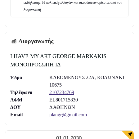
του KitCatClub– και καταγράφει, με απόλυτο ρεαλισμό,
εκδήλωσης. Η πολιτική αλλαγών και ακυρώσεων ορίζεται από τον
ασφυκτικά close ups, αλλά και μια πινελιά σκοτεινής ποίησης
διοργανωτή.
που θυμίζει φευγαλέα Charles Bukowski, όσα συμβαίνουν εκεί
όπου συμβαίνουν τα πάντα!"
- Έφη Παπαζαχαρίου
(
Popaganda.gr
)
Διοργανωτής
"Ο Γιώργος Μαρκάκης αποκαλύπτει όσα συμβαίνουν στις
τουαλέτες του εμβληματικού queer friendly underground
I HAVE MY ART GEORGE MARKAKIS
KitKatClub."
-
Αλεξάνδρα Σκαράκη (Athens Voice)
ΜΟΝΟΠΡΟΣΩΠΗ ΙΔ
"Ποίηση στις τουαλέτες του Βερολίνου"
-
Νόπη Ράντη
Έδρα
ΚΛΕΟΜΕΝΟΥΣ 22Α, ΚΟΛΩΝΑΚΙ
(Parallaxi)
10675
Τηλέφωνο
2107234769
"Η πρωτότυπη αυτή ιδέα του Γιώργου Μαρακάκη [...] δεν
ΑΦΜ
EL801715830
απεικονίζει απλά έναν τρόπο ζωής και διασκέδασης, λέει επίσης
ΔΟΥ
Δ ΑΘΗΝΩΝ
και πολλά πράγματα για τη ζωή στις δυτικές κοινωνίες εν
Email
plangr@gmail.com
γένει."
-
Χρυσαυγή Πατσάκη (
Moveitmag.gr
)
01.01.2030