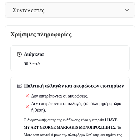
underground dance club
του Βερολίνου, η κάμερα του
Συντελεστές
σκηνοθέτη εστιάζει με closeups στις βαθύτερες σκέψεις, τα
συναισθήματα και τους λόγους που οι χαρακτήρες έλκονται από
τον συγκεκριμένο τρόπο ζωής.
Χρήσιμες πληροφορίες
Η εξτραβαγκάντζα περσόνα της πρωταγωνίστριας,
Diana
Kleimenova
μας καθοδηγεί στα άδυτα της ιεροτελεστίας του
Διάρκεια
clubbing όπου ο θάλαμος της τουαλέτας μεταμορφώνεται σε
90 λεπτά
εξομολογητήριο
όπου η διαφορετικότητα και η συμπερίληψη
είναι η νέα κανονικότητα με τους χαρακτήρες της ταινίας να
υποδύονται τον εαυτό τους και να ξεδιπλώνουν τις πιο μύχιες
Πολιτική αλλαγών και ακυρώσεων εισιτηρίων
σκέψεις τους διαμορφώνοντας το σενάριο αυτής της fiction-
Δεν επιτρέπονται οι ακυρώσεις.
documentary ταινίας.
Δεν επιτρέπονται οι αλλαγές (σε άλλη ημέρα, ώρα
ή θέση).
Είπαν για το EX:
Ο διοργανωτής αυτής της εκδήλωσης είναι η εταιρεία
I HAVE
"Κράμα fiction και ντοκιμαντέρ, η ταινία διεισδύει στα άδυτα της
MY ART GEORGE MARKAKIS ΜΟΝΟΠΡΟΣΩΠΗ ΙΔ
.
Το
τουαλέτας των dance ναών του Βερολίνου –και συγκεκριμένα
More.com αποτελεί μόνο την πλατφόρμα διάθεσης εισιτηρίων της